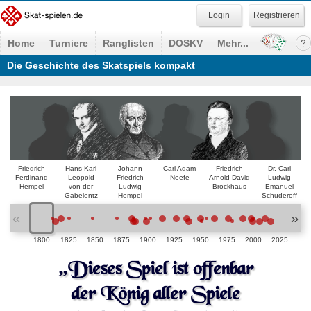
Registrieren
Home
Turniere
Ranglisten
DOSKV
Mehr...
Die Geschichte des Skatspiels kompakt
Friedrich
Hans Karl
Johann
Carl Adam
Friedrich
Dr. Carl
Ferdinand
Leopold
Friedrich
Neefe
Arnold David
Ludwig
Hempel
von der
Ludwig
Brockhaus
Emanuel
Gabelentz
Hempel
Schuderoff
«
»
1800
1825
1850
1875
1900
1925
1950
1975
2000
2025
„Dieses Spiel ist offenbar
der König aller Spiele