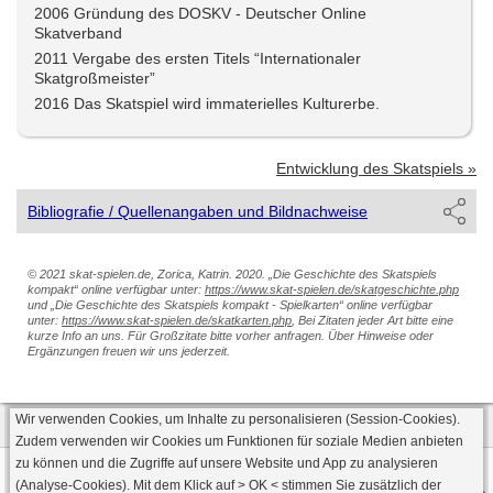
2006 Gründung des DOSKV - Deutscher Online
Skatverband
2011 Vergabe des ersten Titels “Internationaler
Skatgroßmeister”
2016 Das Skatspiel wird immaterielles Kulturerbe.
Entwicklung des Skatspiels »
Bibliografie / Quellenangaben und Bildnachweise
© 2021 skat-spielen.de, Zorica, Katrin. 2020. „Die Geschichte des Skatspiels
kompakt“ online verfügbar unter:
https://www.skat-spielen.de/skatgeschichte.php
und „Die Geschichte des Skatspiels kompakt - Spielkarten“ online verfügbar
unter:
https://www.skat-spielen.de/skatkarten.php
, Bei Zitaten jeder Art bitte eine
kurze Info an uns. Für Großzitate bitte vorher anfragen. Über Hinweise oder
Ergänzungen freuen wir uns jederzeit.
Wir verwenden Cookies, um Inhalte zu personalisieren (Session-Cookies).
Zudem verwenden wir Cookies um Funktionen für soziale Medien anbieten
zu können und die Zugriffe auf unsere Website und App zu analysieren
Datenschutz
AGB
Impressum
(Analyse-Cookies). Mit dem Klick auf
> OK <
stimmen Sie zusätzlich der