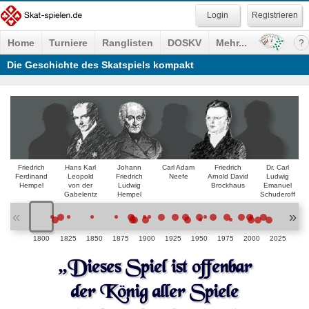
Registrieren
Home
Turniere
Ranglisten
DOSKV
Mehr...
Die Geschichte des Skatspiels kompakt
Friedrich
Hans Karl
Johann
Carl Adam
Friedrich
Dr. Carl
Ferdinand
Leopold
Friedrich
Neefe
Arnold David
Ludwig
Hempel
von der
Ludwig
Brockhaus
Emanuel
Gabelentz
Hempel
Schuderoff
«
»
1800
1825
1850
1875
1900
1925
1950
1975
2000
2025
„Dieses Spiel ist offenbar
der König aller Spiele