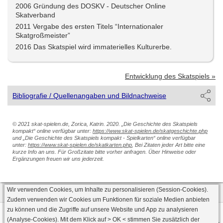
2006 Gründung des DOSKV - Deutscher Online
Skatverband
2011 Vergabe des ersten Titels “Internationaler
Skatgroßmeister”
2016 Das Skatspiel wird immaterielles Kulturerbe.
Entwicklung des Skatspiels »
Bibliografie / Quellenangaben und Bildnachweise
© 2021 skat-spielen.de, Zorica, Katrin. 2020. „Die Geschichte des Skatspiels
kompakt“ online verfügbar unter:
https://www.skat-spielen.de/skatgeschichte.php
und „Die Geschichte des Skatspiels kompakt - Spielkarten“ online verfügbar
unter:
https://www.skat-spielen.de/skatkarten.php
, Bei Zitaten jeder Art bitte eine
kurze Info an uns. Für Großzitate bitte vorher anfragen. Über Hinweise oder
Ergänzungen freuen wir uns jederzeit.
Wir verwenden Cookies, um Inhalte zu personalisieren (Session-Cookies).
Zudem verwenden wir Cookies um Funktionen für soziale Medien anbieten
zu können und die Zugriffe auf unsere Website und App zu analysieren
Datenschutz
AGB
Impressum
(Analyse-Cookies). Mit dem Klick auf
> OK <
stimmen Sie zusätzlich der