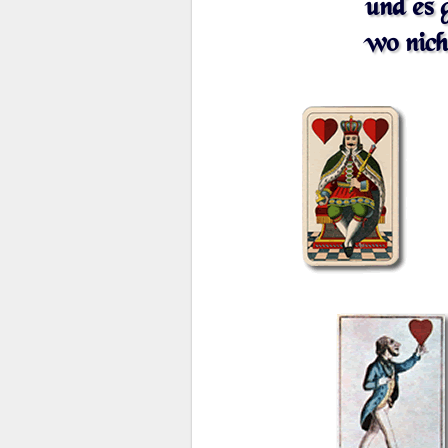
und es 
wo nich