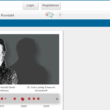
Registrieren
Kontakt
h Arnold David
Dr. Carl Ludwig Emanuel
ockhaus
Schuderoff
»
975
2000
2025