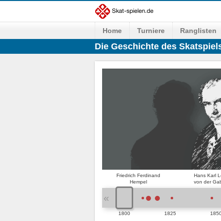
Home
Turniere
Ranglisten
Die Geschichte des Skatspie
Friedrich Ferdinand
Hans Karl 
Hempel
von der Ga
«
1800
1825
185