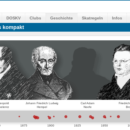
DOSKV
Clubs
Geschichte
Skatregeln
Infos
ls kompakt
Leopold
Johann Friedrich Ludwig
Carl Adam
Friedric
belentz
Hempel
Neefe
Br
0
1875
1900
1925
1950
1