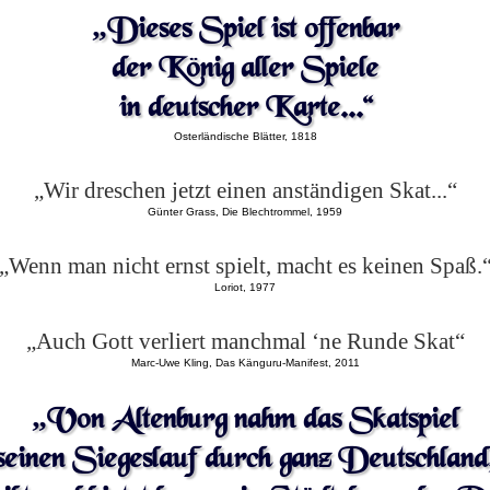
„Dieses Spiel ist offenbar
der König aller Spiele
in deutscher Karte...“
Osterländische Blätter, 1818
„Wir dreschen jetzt einen anständigen Skat...“
Günter Grass, Die Blechtrommel, 1959
„Wenn man nicht ernst spielt, macht es keinen Spaß.
Loriot, 1977
„Auch Gott verliert manchmal ‘ne Runde Skat“
Marc-Uwe Kling, Das Känguru-Manifest, 2011
„Von Altenburg nahm das Skatspiel
seinen Siegeslauf durch ganz Deutschland