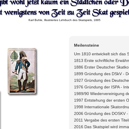
gibt wohl jetzt kaum ein Städtchen oder D
t wenigstens von Zeit zu Zeit Skat gespiel
Karl Buhle, Illustriertes Lehrbuch des Skatspiels, 1885
Meilensteine
Um 1810 entwickelt sich das S
1813 Erste schriftliche Erwäh
1886 Erster Deutscher Skatk
1899 Gründung des DSkV - D
1927 Gründung des Deutschen
1976 Gründung der ISPA - Inte
1989/90 Wiedervereinigung de
1997 Entstehung der ersten O
1998 Internationale Skatordn
2006 Gründung des DOSKV - 
2011 Vergabe des ersten Titel
2016 Das Skatspiel wird immat