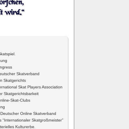
örfchen,
Unter
dersel
t wird.“
katspiel.
nung
ongress
eutscher Skatverband
 Skatgerichts
rnational Skat Players Association
r Skatgerichtsbarkeit
nline-Skat-Clubs
ung
Deutscher Online Skatverband
s “Internationaler Skatgroßmeister”
erielles Kulturerbe.