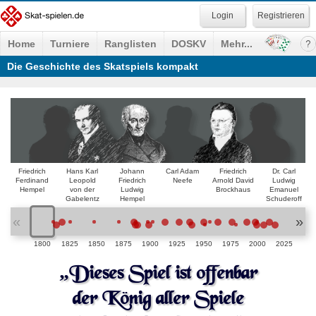
Registrieren
Home
Turniere
Ranglisten
DOSKV
Mehr...
Die Geschichte des Skatspiels kompakt
Friedrich
Hans Karl
Johann
Carl Adam
Friedrich
Dr. Carl
Ferdinand
Leopold
Friedrich
Neefe
Arnold David
Ludwig
Hempel
von der
Ludwig
Brockhaus
Emanuel
Gabelentz
Hempel
Schuderoff
«
»
1800
1825
1850
1875
1900
1925
1950
1975
2000
2025
„Dieses Spiel ist offenbar
der König aller Spiele