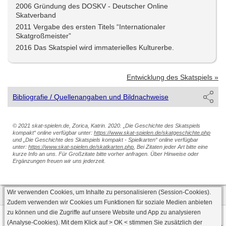
2006 Gründung des DOSKV - Deutscher Online
Skatverband
2011 Vergabe des ersten Titels “Internationaler
Skatgroßmeister”
2016 Das Skatspiel wird immaterielles Kulturerbe.
Entwicklung des Skatspiels »
Bibliografie / Quellenangaben und Bildnachweise
© 2021 skat-spielen.de, Zorica, Katrin. 2020. „Die Geschichte des Skatspiels
kompakt“ online verfügbar unter:
https://www.skat-spielen.de/skatgeschichte.php
und „Die Geschichte des Skatspiels kompakt - Spielkarten“ online verfügbar
unter:
https://www.skat-spielen.de/skatkarten.php
, Bei Zitaten jeder Art bitte eine
kurze Info an uns. Für Großzitate bitte vorher anfragen. Über Hinweise oder
Ergänzungen freuen wir uns jederzeit.
Wir verwenden Cookies, um Inhalte zu personalisieren (Session-Cookies).
Zudem verwenden wir Cookies um Funktionen für soziale Medien anbieten
zu können und die Zugriffe auf unsere Website und App zu analysieren
Datenschutz
AGB
Impressum
(Analyse-Cookies). Mit dem Klick auf
> OK <
stimmen Sie zusätzlich der