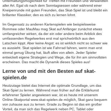
Unterhaltungsmöglichkeit für Treffen mit Freunden und Verwandten
aller Art. Egal ob nach dem Sonntagsessen oder während einer
Kneipenrunde mit guten Freunden, das Skat-Spiel ist und bleibt ein
brillanter Klassiker, den es sich zu lernen lohnt.
Im Gegensatz zu anderen Kartenspielen wie beispielsweise
Rommee oder MauMau mag Skat auf Anfänger zunächst etwas
umfangreicher wirken, da der ein oder andere beim Anblick des
umfassenden Regelwerkes erst mal sprichwörtlich aus den
Latschen kippt. Aber keine Angst: es ist wirklich nicht so schwer wie
es aussieht. Skat spielen ist wie Fahrrad fahren, wenn man erst
einmal genug Übung hat, läuft alles von allein. Jeder Spieler
entwickelt eigene Strategien und Wege, die für ihn am sinnvollsten
erscheinen. Das macht die Dynamik dieses Spieles aus!
Lerne von und mit den Besten auf skat-
spielen.de
Heutzutage bietet das Internet die optimale Grundlage, um das
Skat-Spiel zu lernen. Während man früher auf die Erklärkunst
erfahrener Spieler angewiesen war, ist es heute mit unserem
Online-Skatportal www.skat-spielen.de möglich, Skat ganz bequem
von zuhause aus zu lernen. Grade zu Beginn ist das ein großer
Vorteil, da man sich das Regelwerk neben PC, Tablet oder