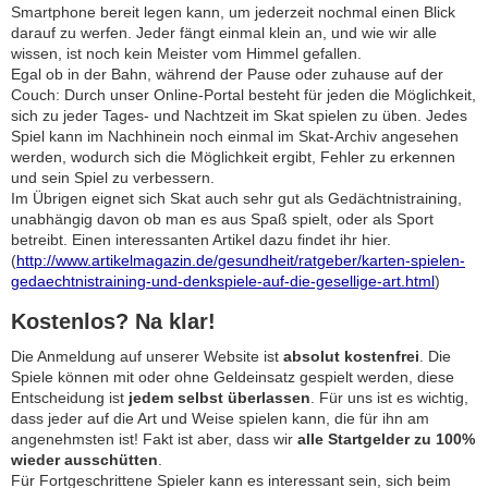
Smartphone bereit legen kann, um jederzeit nochmal einen Blick
darauf zu werfen. Jeder fängt einmal klein an, und wie wir alle
wissen, ist noch kein Meister vom Himmel gefallen.
Egal ob in der Bahn, während der Pause oder zuhause auf der
Couch: Durch unser Online-Portal besteht für jeden die Möglichkeit,
sich zu jeder Tages- und Nachtzeit im Skat spielen zu üben. Jedes
Spiel kann im Nachhinein noch einmal im Skat-Archiv angesehen
werden, wodurch sich die Möglichkeit ergibt, Fehler zu erkennen
und sein Spiel zu verbessern.
Im Übrigen eignet sich Skat auch sehr gut als Gedächtnistraining,
unabhängig davon ob man es aus Spaß spielt, oder als Sport
betreibt. Einen interessanten Artikel dazu findet ihr hier.
(
http://www.artikelmagazin.de/gesundheit/ratgeber/karten-spielen-
gedaechtnistraining-und-denkspiele-auf-die-gesellige-art.html
)
Kostenlos? Na klar!
Die Anmeldung auf unserer Website ist
absolut kostenfrei
. Die
Spiele können mit oder ohne Geldeinsatz gespielt werden, diese
Entscheidung ist
jedem selbst überlassen
. Für uns ist es wichtig,
dass jeder auf die Art und Weise spielen kann, die für ihn am
angenehmsten ist! Fakt ist aber, dass wir
alle Startgelder zu 100%
wieder ausschütten
.
Für Fortgeschrittene Spieler kann es interessant sein, sich beim