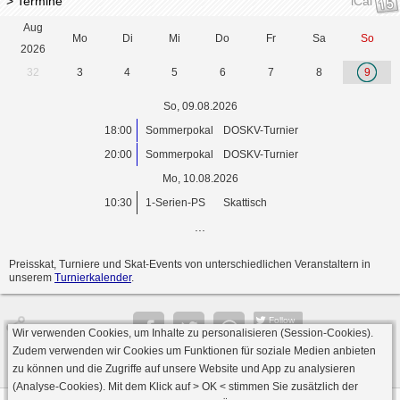
> Termine
iCal
Aug
Mo
Di
Mi
Do
Fr
Sa
So
2026
32
3
4
5
6
7
8
9
So, 09.08.2026
18:00
Sommerpokal
DOSKV-Turnier
20:00
Sommerpokal
DOSKV-Turnier
Mo, 10.08.2026
10:30
1-Serien-PS
Skattisch
...
Preisskat, Turniere und Skat-Events von unterschiedlichen Veranstaltern in
unserem
Turnierkalender
.
Follow
Wir verwenden Cookies, um Inhalte zu personalisieren (Session-Cookies).
Seite
Zudem verwenden wir Cookies um Funktionen für soziale Medien anbieten
zu können und die Zugriffe auf unsere Website und App zu analysieren
(Analyse-Cookies). Mit dem Klick auf
> OK <
stimmen Sie zusätzlich der