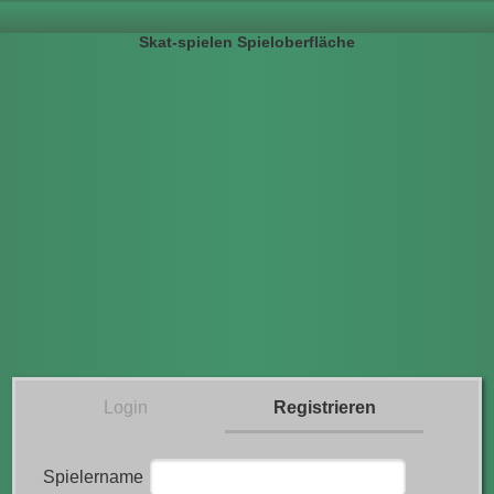
Skat-spielen Spieloberfläche
Login
Registrieren
Spielername