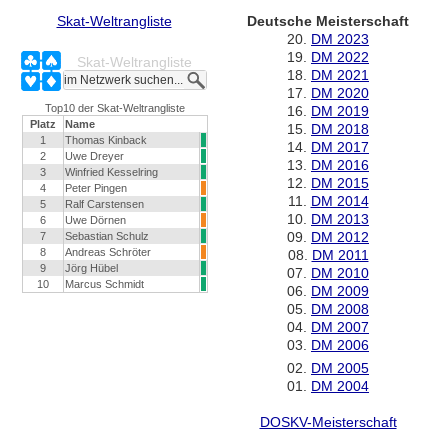
Skat-Weltrangliste
Deutsche Meisterschaft
20.
DM 2023
19.
DM 2022
Skat-Weltrangliste
18.
DM 2021
17.
DM 2020
Top10 der Skat-Weltrangliste
16.
DM 2019
Platz
Name
15.
DM 2018
1
Thomas Kinback
14.
DM 2017
2
Uwe Dreyer
13.
DM 2016
3
Winfried Kesselring
12.
DM 2015
4
Peter Pingen
11.
DM 2014
5
Ralf Carstensen
10.
DM 2013
6
Uwe Dörnen
09.
DM 2012
7
Sebastian Schulz
8
Andreas Schröter
08.
DM 2011
9
Jörg Hübel
07.
DM 2010
10
Marcus Schmidt
06.
DM 2009
05.
DM 2008
04.
DM 2007
03.
DM 2006
02.
DM 2005
01.
DM 2004
DOSKV-Meisterschaft