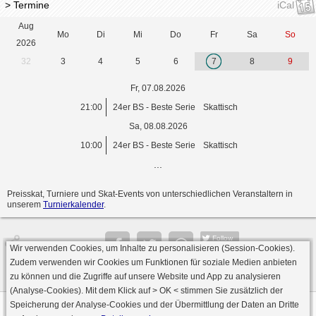
> Termine
iCal
Aug
Mo
Di
Mi
Do
Fr
Sa
So
2026
32
3
4
5
6
7
8
9
Fr, 07.08.2026
21:00
24er BS - Beste Serie
Skattisch
Sa, 08.08.2026
10:00
24er BS - Beste Serie
Skattisch
...
Preisskat, Turniere und Skat-Events von unterschiedlichen Veranstaltern in
unserem
Turnierkalender
.
Follow
Wir verwenden Cookies, um Inhalte zu personalisieren (Session-Cookies).
Seite
Zudem verwenden wir Cookies um Funktionen für soziale Medien anbieten
zu können und die Zugriffe auf unsere Website und App zu analysieren
(Analyse-Cookies). Mit dem Klick auf
> OK <
stimmen Sie zusätzlich der
Speicherung der Analyse-Cookies und der Übermittlung der Daten an Dritte
Datenschutz
AGB
Impressum