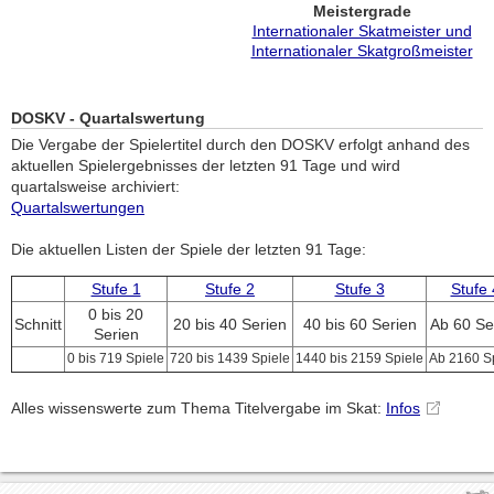
Meistergrade
Internationaler Skatmeister und
Internationaler Skatgroßmeister
DOSKV - Quartalswertung
Die Vergabe der Spielertitel durch den DOSKV erfolgt anhand des
aktuellen Spielergebnisses der letzten 91 Tage und wird
quartalsweise archiviert:
Quartalswertungen
Die aktuellen Listen der Spiele der letzten 91 Tage:
Stufe 1
Stufe 2
Stufe 3
Stufe 
0 bis 20
Schnitt
20 bis 40 Serien
40 bis 60 Serien
Ab 60 Se
Serien
0 bis 719 Spiele
720 bis 1439 Spiele
1440 bis 2159 Spiele
Ab 2160 S
Alles wissenswerte zum Thema Titelvergabe im Skat:
Infos