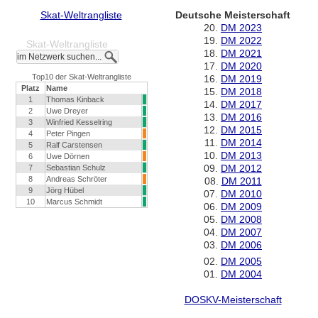
Skat-Weltrangliste
Deutsche Meisterschaft
20.
DM 2023
19.
DM 2022
Skat-Weltrangliste
18.
DM 2021
17.
DM 2020
Top10 der Skat-Weltrangliste
16.
DM 2019
Platz
Name
15.
DM 2018
1
Thomas Kinback
14.
DM 2017
2
Uwe Dreyer
13.
DM 2016
3
Winfried Kesselring
12.
DM 2015
4
Peter Pingen
11.
DM 2014
5
Ralf Carstensen
10.
DM 2013
6
Uwe Dörnen
09.
DM 2012
7
Sebastian Schulz
8
Andreas Schröter
08.
DM 2011
9
Jörg Hübel
07.
DM 2010
10
Marcus Schmidt
06.
DM 2009
05.
DM 2008
04.
DM 2007
03.
DM 2006
02.
DM 2005
01.
DM 2004
DOSKV-Meisterschaft