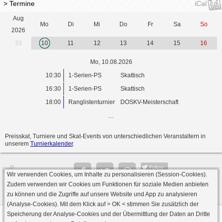
> Termine
iCal
Aug
Mo
Di
Mi
Do
Fr
Sa
So
2026
33
10
11
12
13
14
15
16
Mo, 10.08.2026
10:30
1-Serien-PS
Skattisch
16:30
1-Serien-PS
Skattisch
18:00
Ranglistenturnier
DOSKV-Meisterschaft
...
Preisskat, Turniere und Skat-Events von unterschiedlichen Veranstaltern in
unserem
Turnierkalender
.
Follow
Wir verwenden Cookies, um Inhalte zu personalisieren (Session-Cookies).
Seite
Zudem verwenden wir Cookies um Funktionen für soziale Medien anbieten
zu können und die Zugriffe auf unsere Website und App zu analysieren
(Analyse-Cookies). Mit dem Klick auf
> OK <
stimmen Sie zusätzlich der
Speicherung der Analyse-Cookies und der Übermittlung der Daten an Dritte
Datenschutz
AGB
Impressum