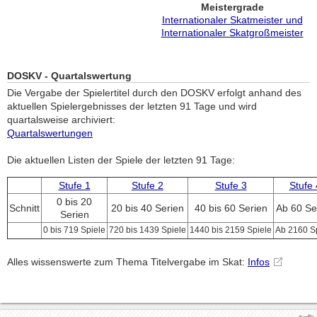
Meistergrade
Internationaler Skatmeister und
Internationaler Skatgroßmeister
DOSKV - Quartalswertung
Die Vergabe der Spielertitel durch den DOSKV erfolgt anhand des
aktuellen Spielergebnisses der letzten 91 Tage und wird
quartalsweise archiviert:
Quartalswertungen
Die aktuellen Listen der Spiele der letzten 91 Tage:
Stufe 1
Stufe 2
Stufe 3
Stufe 
0 bis 20
Schnitt
20 bis 40 Serien
40 bis 60 Serien
Ab 60 Se
Serien
0 bis 719 Spiele
720 bis 1439 Spiele
1440 bis 2159 Spiele
Ab 2160 S
Alles wissenswerte zum Thema Titelvergabe im Skat:
Infos