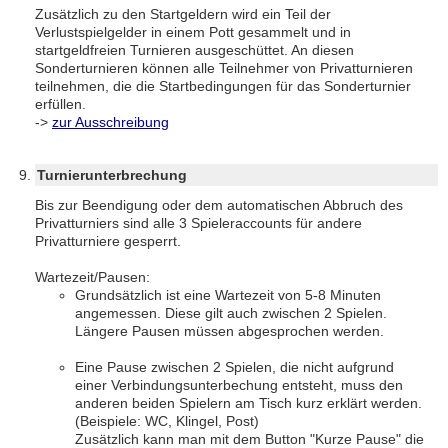
Zusätzlich zu den Startgeldern wird ein Teil der
Verlustspielgelder in einem Pott gesammelt und in
startgeldfreien Turnieren ausgeschüttet. An diesen
Sonderturnieren können alle Teilnehmer von Privatturnieren
teilnehmen, die die Startbedingungen für das Sonderturnier
erfüllen.
->
zur Ausschreibung
Turnierunterbrechung
Bis zur Beendigung oder dem automatischen Abbruch des
Privatturniers sind alle 3 Spieleraccounts für andere
Privatturniere gesperrt.
Wartezeit/Pausen:
Grundsätzlich ist eine Wartezeit von 5-8 Minuten
angemessen. Diese gilt auch zwischen 2 Spielen.
Längere Pausen müssen abgesprochen werden.
Eine Pause zwischen 2 Spielen, die nicht aufgrund
einer Verbindungsunterbechung entsteht, muss den
anderen beiden Spielern am Tisch kurz erklärt werden.
(Beispiele: WC, Klingel, Post)
Zusätzlich kann man mit dem Button "Kurze Pause" die