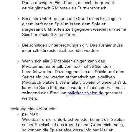
Pause anzeigen. Eine Pause, die nicht begründet
wurde gilt nach 5 Minuten als Turnierabbruch.
Bei einer Unterbrechung auf Grund eines Freiflugs in
einem laufenden Spiel
müssen dem Spieler
insgesamt 8 Minuten Zeit gegeben werden
um seine
Spielbereitschaft zu erklären.
Bei sonstigen Unterbrechungen gilt: Das Turnier muss
innerhalb kürzester Zeit beendet werden.
Wenn sich alle 3 Mitspieler einigen kann das
Privatturnier innerhalb von maximal 36 Stunden
beendet werden. Dazu loggen sich die Spieler auf dem
Server ein und werden automatisch am jeweiligen
Privattisch platziert. Wenn alle 3 Spieler anwesend sind,
kann die Serie fortgesetzt werden. In diesem Fall muss
zwingend eine Email an
pt@skat-spielen.de
gesendet
werden.
Meldung eines Abbruchs:
per Mail:
Wird das Turnier unterbrochen oder kommt ein Spieler
seiner Spielschuld aus irgend einem Grund nicht nach,
so können die Spieler eine kurze Info per Mail an