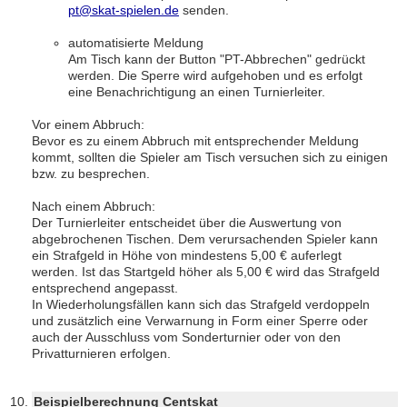
pt@skat-spielen.de
senden.
automatisierte Meldung
Am Tisch kann der Button "PT-Abbrechen" gedrückt
werden. Die Sperre wird aufgehoben und es erfolgt
eine Benachrichtigung an einen Turnierleiter.
Vor einem Abbruch:
Bevor es zu einem Abbruch mit entsprechender Meldung
kommt, sollten die Spieler am Tisch versuchen sich zu einigen
bzw. zu besprechen.
Nach einem Abbruch:
Der Turnierleiter entscheidet über die Auswertung von
abgebrochenen Tischen. Dem verursachenden Spieler kann
ein Strafgeld in Höhe von mindestens 5,00 € auferlegt
werden. Ist das Startgeld höher als 5,00 € wird das Strafgeld
entsprechend angepasst.
In Wiederholungsfällen kann sich das Strafgeld verdoppeln
und zusätzlich eine Verwarnung in Form einer Sperre oder
auch der Ausschluss vom Sonderturnier oder von den
Privatturnieren erfolgen.
Beispielberechnung Centskat