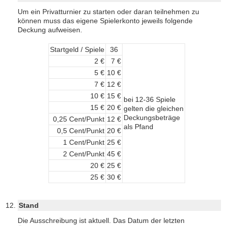
Um ein Privatturnier zu starten oder daran teilnehmen zu
können muss das eigene Spielerkonto jeweils folgende
Deckung aufweisen.
Startgeld / Spiele
36
2 €
7 €
5 €
10 €
7 €
12 €
10 €
15 €
bei 12-36 Spiele
15 €
20 €
gelten die gleichen
Deckungsbeträge
0,25 Cent/Punkt
12 €
als Pfand
0,5 Cent/Punkt
20 €
1 Cent/Punkt
25 €
2 Cent/Punkt
45 €
20 €
25 €
25 €
30 €
Stand
Die Ausschreibung ist aktuell. Das Datum der letzten