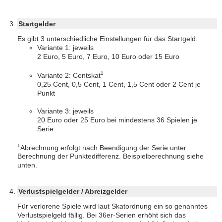
Startgelder
Es gibt 3 unterschiedliche Einstellungen für das Startgeld.
Variante 1: jeweils
2 Euro, 5 Euro, 7 Euro, 10 Euro oder 15 Euro
1
Variante 2: Centskat
0,25 Cent, 0,5 Cent, 1 Cent, 1,5 Cent oder 2 Cent je
Punkt
Variante 3: jeweils
20 Euro oder 25 Euro bei mindestens 36 Spielen je
Serie
1
Abrechnung erfolgt nach Beendigung der Serie unter
Berechnung der Punktedifferenz. Beispielberechnung siehe
unten.
Verlustspielgelder / Abreizgelder
Für verlorene Spiele wird laut Skatordnung ein so genanntes
Verlustspielgeld fällig. Bei 36er-Serien erhöht sich das