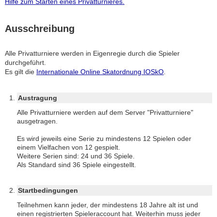
Hilfe zum Starten eines Privatturnieres.
Ausschreibung
Alle Privatturniere werden in Eigenregie durch die Spieler
durchgeführt.
Es gilt die
Internationale Online Skatordnung IOSkO
.
Austragung
Alle Privatturniere werden auf dem Server "Privatturniere"
ausgetragen.
Es wird jeweils eine Serie zu mindestens 12 Spielen oder
einem Vielfachen von 12 gespielt.
Weitere Serien sind: 24 und 36 Spiele.
Als Standard sind 36 Spiele eingestellt.
Startbedingungen
Teilnehmen kann jeder, der mindestens 18 Jahre alt ist und
einen registrierten Spieleraccount hat. Weiterhin muss jeder