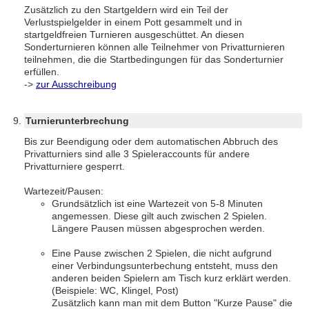
Zusätzlich zu den Startgeldern wird ein Teil der
Verlustspielgelder in einem Pott gesammelt und in
startgeldfreien Turnieren ausgeschüttet. An diesen
Sonderturnieren können alle Teilnehmer von Privatturnieren
teilnehmen, die die Startbedingungen für das Sonderturnier
erfüllen.
->
zur Ausschreibung
Turnierunterbrechung
Bis zur Beendigung oder dem automatischen Abbruch des
Privatturniers sind alle 3 Spieleraccounts für andere
Privatturniere gesperrt.
Wartezeit/Pausen:
Grundsätzlich ist eine Wartezeit von 5-8 Minuten
angemessen. Diese gilt auch zwischen 2 Spielen.
Längere Pausen müssen abgesprochen werden.
Eine Pause zwischen 2 Spielen, die nicht aufgrund
einer Verbindungsunterbechung entsteht, muss den
anderen beiden Spielern am Tisch kurz erklärt werden.
(Beispiele: WC, Klingel, Post)
Zusätzlich kann man mit dem Button "Kurze Pause" die