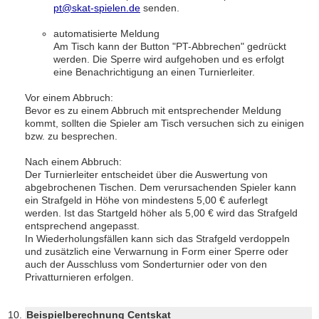
pt@skat-spielen.de
senden.
automatisierte Meldung
Am Tisch kann der Button "PT-Abbrechen" gedrückt
werden. Die Sperre wird aufgehoben und es erfolgt
eine Benachrichtigung an einen Turnierleiter.
Vor einem Abbruch:
Bevor es zu einem Abbruch mit entsprechender Meldung
kommt, sollten die Spieler am Tisch versuchen sich zu einigen
bzw. zu besprechen.
Nach einem Abbruch:
Der Turnierleiter entscheidet über die Auswertung von
abgebrochenen Tischen. Dem verursachenden Spieler kann
ein Strafgeld in Höhe von mindestens 5,00 € auferlegt
werden. Ist das Startgeld höher als 5,00 € wird das Strafgeld
entsprechend angepasst.
In Wiederholungsfällen kann sich das Strafgeld verdoppeln
und zusätzlich eine Verwarnung in Form einer Sperre oder
auch der Ausschluss vom Sonderturnier oder von den
Privatturnieren erfolgen.
Beispielberechnung Centskat