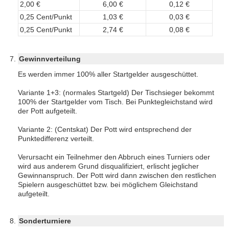
2,00 €
6,00 €
0,12 €
0,25 Cent/Punkt
1,03 €
0,03 €
0,25 Cent/Punkt
2,74 €
0,08 €
Gewinnverteilung
Es werden immer 100% aller Startgelder ausgeschüttet.
Variante 1+3: (normales Startgeld) Der Tischsieger bekommt
100% der Startgelder vom Tisch. Bei Punktegleichstand wird
der Pott aufgeteilt.
Variante 2: (Centskat) Der Pott wird entsprechend der
Punktedifferenz verteilt.
Verursacht ein Teilnehmer den Abbruch eines Turniers oder
wird aus anderem Grund disqualifiziert, erlischt jeglicher
Gewinnanspruch. Der Pott wird dann zwischen den restlichen
Spielern ausgeschüttet bzw. bei möglichem Gleichstand
aufgeteilt.
Sonderturniere