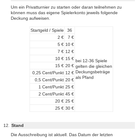
Um ein Privatturnier zu starten oder daran teilnehmen zu
können muss das eigene Spielerkonto jeweils folgende
Deckung aufweisen.
Startgeld / Spiele
36
2 €
7 €
5 €
10 €
7 €
12 €
10 €
15 €
bei 12-36 Spiele
15 €
20 €
gelten die gleichen
Deckungsbeträge
0,25 Cent/Punkt
12 €
als Pfand
0,5 Cent/Punkt
20 €
1 Cent/Punkt
25 €
2 Cent/Punkt
45 €
20 €
25 €
25 €
30 €
Stand
Die Ausschreibung ist aktuell. Das Datum der letzten