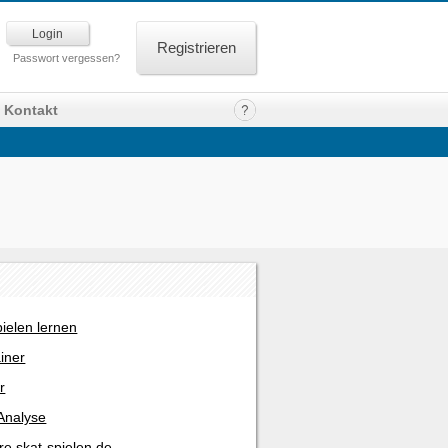
Registrieren
Passwort vergessen?
Kontakt
pielen lernen
ainer
r
Analyse
re skat-spielen.de