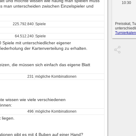
latt und möchte wissen wie häufig man spielen muss
10:30
ss man unterscheiden zwischen Einzelspieler und
Preisskat, T
225.792.840
Spiele
unterschiedl
Turnierkalen
64.512.240
Spiele
Spiele mit unterschiedlicher eigener
iederholung der Kartenverteilung zu erhalten.
eizen, die müssen sich einfach das eigene Blatt
231
mögliche Kombinationen
e wissen wie viele verschiedenen
önnen:
496
mögliche Kombinationen
 liegen.
tionen gibt es mit 4 Buben auf einer Hand?