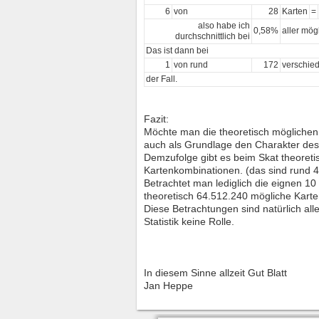
6
von
28
Karten
=
also habe ich
0,58%
aller mög
durchschnittlich bei
Das ist dann bei
1
von rund
172
verschie
der Fall.
Fazit:
Möchte man die theoretisch möglichen
auch als Grundlage den Charakter des
Demzufolge gibt es beim Skat theoret
Kartenkombinationen. (das sind rund 41
Betrachtet man lediglich die eignen 10 
theoretisch 64.512.240 mögliche Karte
Diese Betrachtungen sind natürlich alle
Statistik keine Rolle.
In diesem Sinne allzeit Gut Blatt
Jan Heppe