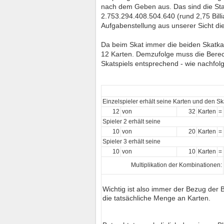
nach dem Geben aus. Das sind die Stap
2.753.294.408.504.640
(rund 2,75 Bill
Aufgabenstellung aus unserer Sicht di
Da beim Skat immer die beiden Skatkart
12 Karten. Demzufolge muss die Bere
Skatspiels entsprechend - wie nachfol
Einzelspieler erhält seine Karten und den Sk
12
von
32
Karten
=
Spieler 2 erhält seine
10
von
20
Karten
=
Spieler 3 erhält seine
10
von
10
Karten
=
Multiplikation der Kombinationen:
Wichtig ist also immer der Bezug der 
die tatsächliche Menge an Karten.