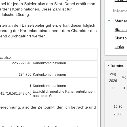
el für jeden Spieler plus den Skat. Dabei erhält man
iarden) Kombinationen. Diese Zahl ist für
Inform
e falsche Lösung.
Mathe
en an den Einzelspieler gehen, erhält dieser folglich
Statist
chnung der Kartenkombinationen - dem Charakter des
gend durchgeführt werden.
Skatsp
Links
at, also
225.792.840
Kartenkombinationen
> Termine
Aug
184.756
Kartenkombinationen
Mo
2026
1
Kartenkombinationen
32
3
tatsächlich mögliche Kartenverteilungen
41.716.581.947.040
nach dem Geben
16:30
Berechnung, also der Zeitpunkt, den ich betrachte und
20:00