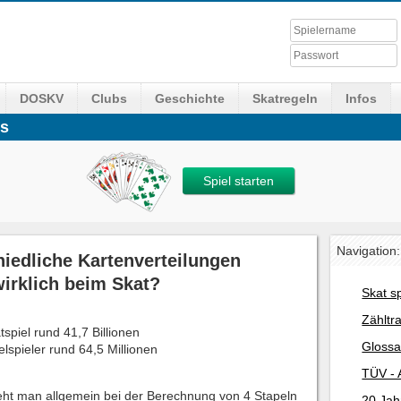
DOSKV
Clubs
Geschichte
Skatregeln
Infos
es
Spiel starten
Navigation:
hiedliche Kartenverteilungen
wirklich beim Skat?
Skat s
Zähltr
spiel rund 41,7 Billionen
Glossa
elspieler rund 64,5 Millionen
TÜV - 
eht man allgemein bei der Berechnung von 4 Stapeln
20 Jah