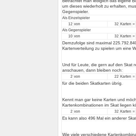
Betrachtet man lediglich das eigene B
um dieses wiederholt zu erhalten, mu
Gegenspieler.
Als Einzelspieler
12
von
32
Karten
=
Als Gegenspieler
10
von
32
Karten
=
Demzufolge sind maximal 225.792.840 
Kartenverteilung zu spielen um eine W
Und für Leute, die gern auf den Skat r
anschauen, dann bleiben noch:
2
von
22
Karten
=
für die beiden Skatkarten übrig.
Kennt man gar keine Karten und möcht
Kartenkombinationen im Skat liegen k
2
von
32
Karten
=
Es kann also 496 Mal ein anderer Skat
Wie viele verschiedene Kartenkombina