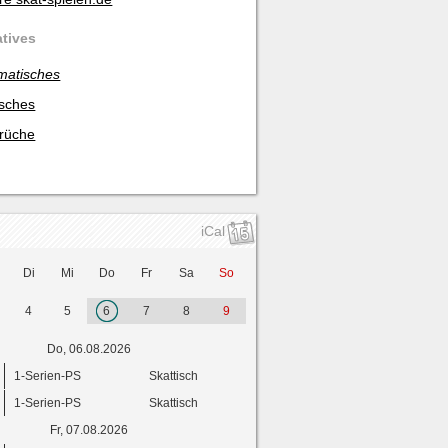
atives
matisches
isches
rüche
iCal
Di
Mi
Do
Fr
Sa
So
4
5
6
7
8
9
Do, 06.08.2026
1-Serien-PS
Skattisch
1-Serien-PS
Skattisch
Fr, 07.08.2026