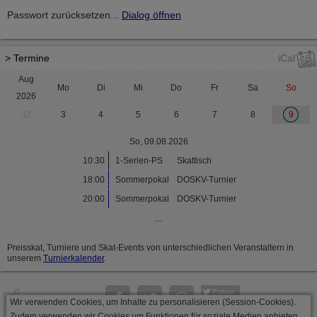
Passwort zurücksetzen...
Dialog öffnen
> Termine
iCal
Aug
Mo
Di
Mi
Do
Fr
Sa
So
2026
32
3
4
5
6
7
8
9
So, 09.08.2026
10:30
1-Serien-PS
Skattisch
18:00
Sommerpokal
DOSKV-Turnier
20:00
Sommerpokal
DOSKV-Turnier
...
Preisskat, Turniere und Skat-Events von unterschiedlichen Veranstaltern in
unserem
Turnierkalender
.
Follow
Wir verwenden Cookies, um Inhalte zu personalisieren (Session-Cookies).
Seite
Zudem verwenden wir Cookies um Funktionen für soziale Medien anbieten