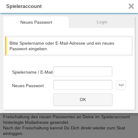
Spieleraccount
Registrieren
Home
Turniere
Ranglisten
DOSKV
Mehr...
Login
Neues Passwort
Skat - genau so, wie du es willst...
Bitte Spielername oder E-Mail-Adresse und ein neues
Passwort eingeben.
Spiel starten
Spielername / E-Mail
Nächster Termin:
10:30
1-Serien-PS
Skattisch
Neues Passwort
OK
Du hast Dein Passwort vergessen? Dann kannst Du Dir hier ein
neues Passwort speichern. Im Anschluss wird eine Mail zur
Freischaltung des neuen Passwortes an Deine im Spieleraccount
hinterlegte Mailadresse gesendet.
Nach der Freischaltung kannst Du Dich direkt wieder zum Skat
einloggen.