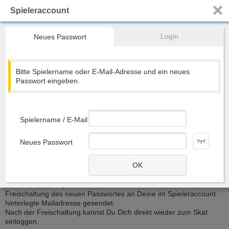
Spieleraccount
Registrieren
Home
Turniere
Ranglisten
DOSKV
Mehr...
Login
Neues Passwort
Skat - genau so, wie du es willst...
Bitte Spielername oder E-Mail-Adresse und ein neues
Passwort eingeben.
Spiel starten
Spielername / E-Mail
Nächster Termin:
16:30
1-Serien-PS
Skattisch
Neues Passwort
OK
Du hast Dein Passwort vergessen? Dann kannst Du Dir hier ein
neues Passwort speichern. Im Anschluss wird eine Mail zur
Freischaltung des neuen Passwortes an Deine im Spieleraccount
hinterlegte Mailadresse gesendet.
Nach der Freischaltung kannst Du Dich direkt wieder zum Skat
einloggen.