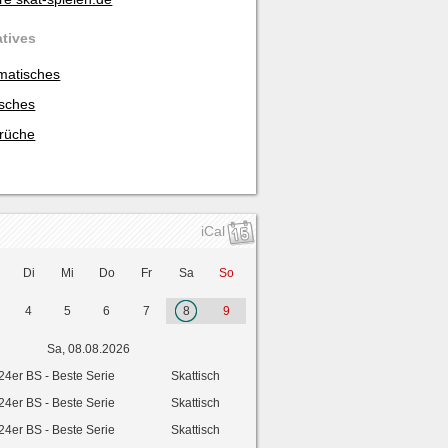
atives
matisches
isches
rüche
iCal
Di
Mi
Do
Fr
Sa
So
4
5
6
7
8
9
Sa, 08.08.2026
24er BS - Beste Serie
Skattisch
24er BS - Beste Serie
Skattisch
24er BS - Beste Serie
Skattisch