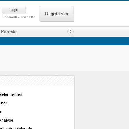
Registrieren
Passwort vergessen?
Kontakt
pielen lernen
ainer
r
Analyse
re skat-spielen.de