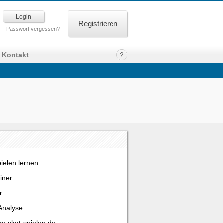
Registrieren
Passwort vergessen?
Kontakt
pielen lernen
ainer
r
Analyse
re skat-spielen.de