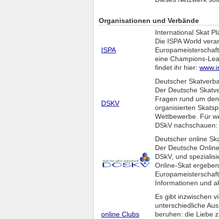
Organisationen und Verbände
International Skat Pl
Die ISPA World vera
ISPA
Europameisterschaft
eine Champions-Leag
findet ihr hier:
www.i
Deutscher Skatverba
Der Deutsche Skatver
Fragen rund um den 
DSKV
organisierten Skats
Wettbewerbe. Für wei
DSkV nachschauen
Deutscher online Sk
Der Deutsche Online
DSkV, und spezialisi
Online-Skat ergeben
Europameisterschaft
Informationen und ak
Es gibt inzwischen vi
unterschiedliche Au
online Clubs
beruhen: die Liebe z