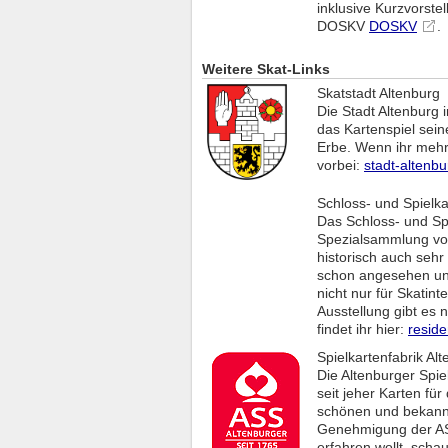
inklusive Kurzvorste
DOSKV
DOSKV
.
Weitere Skat-Links
Skatstadt Altenburg
Die Stadt Altenburg 
das Kartenspiel seine
Erbe. Wenn ihr mehr 
vorbei:
stadt-altenbu
Schloss- und Spiel
Das Schloss- und Sp
Spezialsammlung von
historisch auch sehr 
schon angesehen un
nicht nur für Skatint
Ausstellung gibt es 
findet ihr hier:
resid
Spielkartenfabrik Al
Die Altenburger Spiel
seit jeher Karten fü
schönen und bekannt
Genehmigung der ASS
erfahren wollt, scha