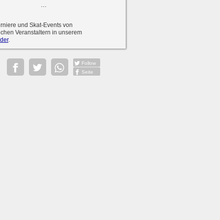
...
urniere und Skat-Events von
ichen Veranstaltern in unserem
der
.
Follow
Seite