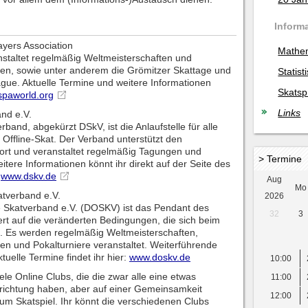
Inform
ayers Association
Mathe
nstaltet regelmäßig Weltmeisterschaften und
en, sowie unter anderem die Grömitzer Skattage und
Statist
ue. Aktuelle Termine und weitere Informationen
Skatsp
spaworld.org
Links
nd e.V.
band, abgekürzt DSkV, ist die Anlaufstelle für alle
Offline-Skat. Der Verband unterstützt den
port und veranstaltet regelmäßig Tagungen und
> Termine
tere Informationen könnt ihr direkt auf der Seite des
:
www.dskv.de
Aug
Mo
atverband e.V.
2026
 Skatverband e.V. (DOSKV) ist das Pendant des
32
3
ert auf die veränderten Bedingungen, die sich beim
. Es werden regelmäßig Weltmeisterschaften,
en und Pokalturniere veranstaltet. Weiterführende
tuelle Termine findet ihr hier:
www.doskv.de
10:00
ele Online Clubs, die die zwar alle eine etwas
11:00
srichtung haben, aber auf einer Gemeinsamkeit
12:00
um Skatspiel. Ihr könnt die verschiedenen Clubs