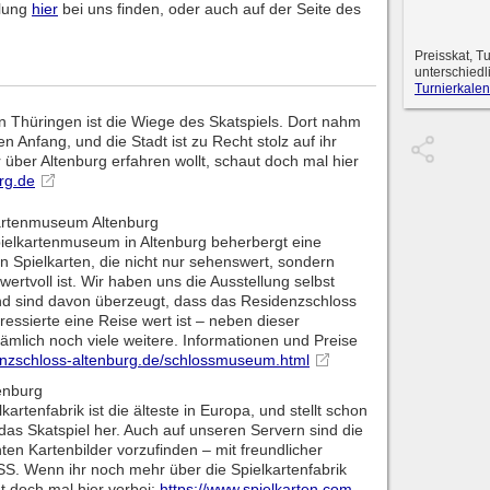
llung
hier
bei uns finden, oder auch auf der Seite des
Preisskat, T
unterschiedl
Turnierkalen
in Thüringen ist die Wiege des Skatspiels. Dort nahm
n Anfang, und die Stadt ist zu Recht stolz auf ihr
über Altenburg erfahren wollt, schaut doch mal hier
rg.de
kartenmuseum Altenburg
ielkartenmuseum in Altenburg beherbergt eine
 Spielkarten, die nicht nur sehenswert, sondern
wertvoll ist. Wir haben uns die Ausstellung selbst
d sind davon überzeugt, dass das Residenzschloss
eressierte eine Reise wert ist – neben dieser
nämlich noch viele weitere. Informationen und Preise
enzschloss-altenburg.de/schlossmuseum.html
tenburg
kartenfabrik ist die älteste in Europa, und stellt schon
r das Skatspiel her. Auch auf unseren Servern sind die
en Kartenbilder vorzufinden – mit freundlicher
. Wenn ihr noch mehr über die Spielkartenfabrik
ut doch mal hier vorbei:
https://www.spielkarten.com