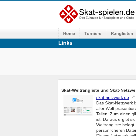
Home
Turniere
Ranglisten
Links
Skat-Weltrangliste und Skat-Netzwe
skat-netzwerk.de
Das Skat-Netzwerk is
aller Welt präsenti
Teilen: Zum einen gib
ist. Daraus ergibt si
Weltrangliste belegt.
persönlicheren Date
Dieses Netzwerk sol