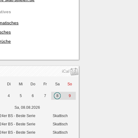
atives
matisches
isches
rüche
iCal
Di
Mi
Do
Fr
Sa
So
4
5
6
7
8
9
Sa, 08.08.2026
24er BS - Beste Serie
Skattisch
24er BS - Beste Serie
Skattisch
24er BS - Beste Serie
Skattisch