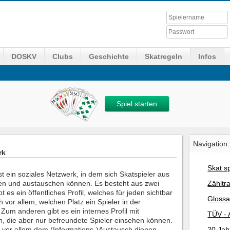
DOSKV
Clubs
Geschichte
Skatregeln
Infos
Spiel starten
Navigation:
rk
Skat s
t ein soziales Netzwerk, in dem sich Skatspieler aus
eren und austauschen können. Es besteht aus zwei
Zähltr
t es ein öffentliches Profil, welches für jeden sichtbar
Glossa
ch vor allem, welchen Platz ein Spieler in der
 Zum anderen gibt es ein internes Profil mit
TÜV - 
n, die aber nur befreundete Spieler einsehen können.
l vor allem dem (Informations-)Austausch dienen.
20 Jah