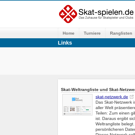
Home
Turniere
Ranglisten
Links
Skat-Weltrangliste und Skat-Netzwe
skat-netzwerk.de
Das Skat-Netzwerk is
aller Welt präsenti
Teilen: Zum einen gib
ist. Daraus ergibt si
Weltrangliste belegt.
persönlicheren Date
Dieses Netzwerk sol