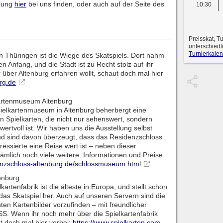
llung
hier
bei uns finden, oder auch auf der Seite des
10:30
Preisskat, T
unterschiedl
Turnierkalen
in Thüringen ist die Wiege des Skatspiels. Dort nahm
n Anfang, und die Stadt ist zu Recht stolz auf ihr
über Altenburg erfahren wollt, schaut doch mal hier
rg.de
kartenmuseum Altenburg
ielkartenmuseum in Altenburg beherbergt eine
 Spielkarten, die nicht nur sehenswert, sondern
wertvoll ist. Wir haben uns die Ausstellung selbst
d sind davon überzeugt, dass das Residenzschloss
eressierte eine Reise wert ist – neben dieser
nämlich noch viele weitere. Informationen und Preise
enzschloss-altenburg.de/schlossmuseum.html
tenburg
kartenfabrik ist die älteste in Europa, und stellt schon
r das Skatspiel her. Auch auf unseren Servern sind die
en Kartenbilder vorzufinden – mit freundlicher
. Wenn ihr noch mehr über die Spielkartenfabrik
ut doch mal hier vorbei:
https://www.spielkarten.com