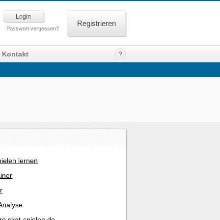
Registrieren
Passwort vergessen?
Kontakt
pielen lernen
ainer
r
Analyse
re skat-spielen.de