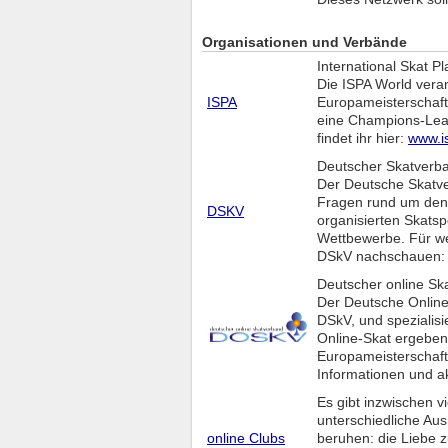
Organisationen und Verbände
International Skat Pl
Die ISPA World vera
ISPA
Europameisterschaft
eine Champions-Leag
findet ihr hier:
www.i
Deutscher Skatverba
Der Deutsche Skatver
Fragen rund um den 
DSKV
organisierten Skats
Wettbewerbe. Für wei
DSkV nachschauen
Deutscher online Sk
Der Deutsche Online
DSkV, und spezialisi
Online-Skat ergeben
Europameisterschaft
Informationen und ak
Es gibt inzwischen vi
unterschiedliche Au
online Clubs
beruhen: die Liebe z