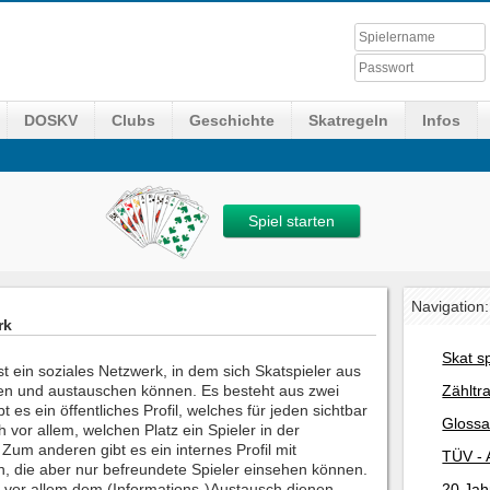
DOSKV
Clubs
Geschichte
Skatregeln
Infos
Spiel starten
Navigation:
rk
Skat s
t ein soziales Netzwerk, in dem sich Skatspieler aus
eren und austauschen können. Es besteht aus zwei
Zähltr
t es ein öffentliches Profil, welches für jeden sichtbar
Glossa
ch vor allem, welchen Platz ein Spieler in der
 Zum anderen gibt es ein internes Profil mit
TÜV - 
n, die aber nur befreundete Spieler einsehen können.
l vor allem dem (Informations-)Austausch dienen.
20 Jah