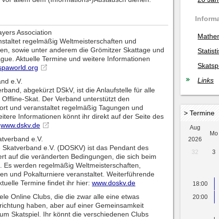
Inform
ayers Association
Mathe
nstaltet regelmäßig Weltmeisterschaften und
en, sowie unter anderem die Grömitzer Skattage und
Statist
ue. Aktuelle Termine und weitere Informationen
Skatsp
spaworld.org
Links
nd e.V.
band, abgekürzt DSkV, ist die Anlaufstelle für alle
Offline-Skat. Der Verband unterstützt den
port und veranstaltet regelmäßig Tagungen und
> Termine
tere Informationen könnt ihr direkt auf der Seite des
:
www.dskv.de
Aug
Mo
atverband e.V.
2026
 Skatverband e.V. (DOSKV) ist das Pendant des
32
3
ert auf die veränderten Bedingungen, die sich beim
. Es werden regelmäßig Weltmeisterschaften,
en und Pokalturniere veranstaltet. Weiterführende
tuelle Termine findet ihr hier:
www.doskv.de
18:00
ele Online Clubs, die die zwar alle eine etwas
20:00
srichtung haben, aber auf einer Gemeinsamkeit
um Skatspiel. Ihr könnt die verschiedenen Clubs