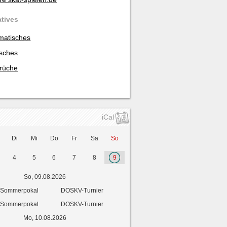
atives
matisches
isches
rüche
iCal
Di
Mi
Do
Fr
Sa
So
4
5
6
7
8
9
So, 09.08.2026
Sommerpokal
DOSKV-Turnier
Sommerpokal
DOSKV-Turnier
Mo, 10.08.2026