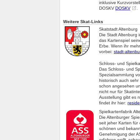
inklusive Kurzvorste
DOSKV
DOSKV
.
Weitere Skat-Links
Skatstadt Altenburg
Die Stadt Altenburg 
das Kartenspiel seine
Erbe. Wenn ihr mehr 
vorbei:
stadt-altenbu
Schloss- und Spiel
Das Schloss- und Sp
Spezialsammlung von
historisch auch sehr 
schon angesehen un
nicht nur für Skatint
Ausstellung gibt es 
findet ihr hier:
resid
Spielkartenfabrik Al
Die Altenburger Spiel
seit jeher Karten fü
schönen und bekannt
Genehmigung der ASS
erfahren wollt, scha