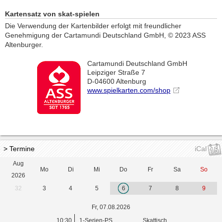
Kartensatz von skat-spielen
Die Verwendung der Kartenbilder erfolgt mit freundlicher
Genehmigung der Cartamundi Deutschland GmbH, © 2023 ASS
Altenburger.
Cartamundi Deutschland GmbH
Leipziger Straße 7
D-04600 Altenburg
www.spielkarten.com/shop
> Termine
iCal
Aug
Mo
Di
Mi
Do
Fr
Sa
So
2026
32
3
4
5
6
7
8
9
Fr, 07.08.2026
10:30
1-Serien-PS
Skattisch