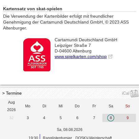
Kartensatz von skat-spielen
Die Verwendung der Kartenbilder erfolgt mit freundlicher
Genehmigung der Cartamundi Deutschland GmbH, © 2023 ASS
Altenburger.
Cartamundi Deutschland GmbH
Leipziger Straße 7
D-04600 Altenburg
www.spielkarten.com/shop
> Termine
iCal
Aug
Mo
Di
Mi
Do
Fr
Sa
So
2026
32
3
4
5
6
7
8
9
Sa, 08.08.2026
19:30
Ranglistenturnier
DOSKV-Meisterschaft