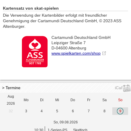
Kartensatz von skat-spielen
Die Verwendung der Kartenbilder erfolgt mit freundlicher
Genehmigung der Cartamundi Deutschland GmbH, © 2023 ASS
Altenburger.
Cartamundi Deutschland GmbH
Leipziger Straße 7
D-04600 Altenburg
www.spielkarten.com/shop
> Termine
iCal
Aug
Mo
Di
Mi
Do
Fr
Sa
So
2026
32
3
4
5
6
7
8
9
So, 09.08.2026
10:30
1-Serien-PS
Skattisch