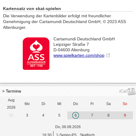
Kartensatz von skat-spielen
Die Verwendung der Kartenbilder erfolgt mit freundlicher
Genehmigung der Cartamundi Deutschland GmbH, © 2023 ASS
Altenburger.
Cartamundi Deutschland GmbH
Leipziger Straße 7
D-04600 Altenburg
www.spielkarten.com/shop
> Termine
iCal
Aug
Mo
Di
Mi
Do
Fr
Sa
So
2026
32
3
4
5
6
7
8
9
Do, 06.08.2026
16:30
1-Serien-PS
Skattisch