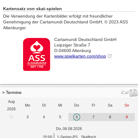
Kartensatz von skat-spielen
Die Verwendung der Kartenbilder erfolgt mit freundlicher
Genehmigung der Cartamundi Deutschland GmbH, © 2023 ASS
Altenburger.
Cartamundi Deutschland GmbH
Leipziger Straße 7
D-04600 Altenburg
www.spielkarten.com/shop
> Termine
iCal
Aug
Mo
Di
Mi
Do
Fr
Sa
So
2026
32
3
4
5
6
7
8
9
Do, 06.08.2026
20:00
1-Serien-PS
Skattisch