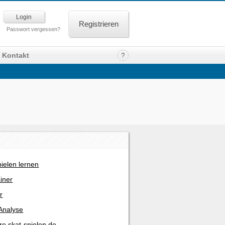
Registrieren
Passwort vergessen?
Kontakt
pielen lernen
ainer
r
Analyse
re skat-spielen.de