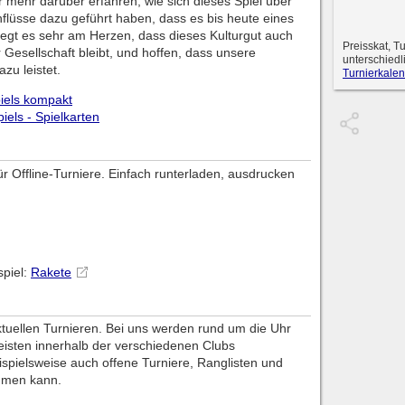
ir mehr darüber erfahren, wie sich dieses Spiel über
nflüsse dazu geführt haben, dass es bis heute eines
 liegt es sehr am Herzen, dass dieses Kulturgut auch
Preisskat, T
r Gesellschaft bleibt, und hoffen, dass unsere
unterschiedl
zu leistet.
Turnierkalen
piels kompakt
piels - Spielkarten
 für Offline-Turniere. Einfach runterladen, ausdrucken
spiel:
Rakete
aktuellen Turnieren. Bei uns werden rund um die Uhr
eisten innerhalb der verschiedenen Clubs
spielsweise auch offene Turniere, Ranglisten und
hmen kann.