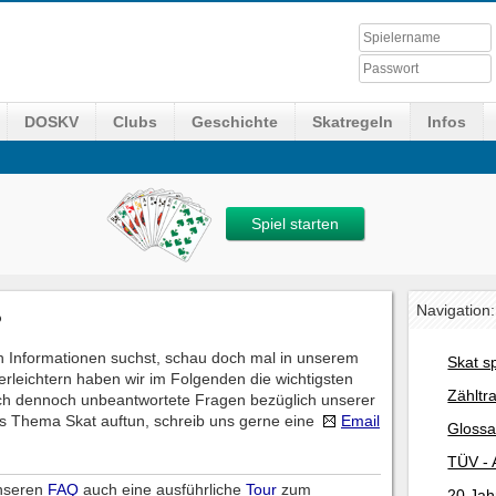
DOSKV
Clubs
Geschichte
Skatregeln
Infos
Spiel starten
Navigation:
?
 Informationen suchst, schau doch mal in unserem
Skat s
erleichtern haben wir im Folgenden die wichtigsten
Zähltr
ch dennoch unbeantwortete Fragen bezüglich unserer
s Thema Skat auftun, schreib uns gerne eine
Email
Glossa
TÜV - 
unseren
FAQ
auch eine ausführliche
Tour
zum
20 Jah