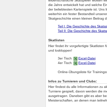
leidenschaftliche Skatspieler wollten w
die Jahre entwickelt hat und welche Ei
der beliebtesten Kartenspiele ist. Uns
weiterhin ein fester Bestandteil unsere
Skatgeschichte einen kleinen Beitrag da
Teil I: Die Geschichte des Skats
Teil II: Die Geschichte des Skats
Skatlisten
Hier findet ihr vorgefertigte Skatlisten
und loskloppen!
3er Tisch:
Excel-Datei
4er Tisch:
Excel-Datei
Online-Übungsliste für Trainings
Infos zu Turnieren und Clubs:
Hier findest du alle Informationen zu 
Turniere gespielt, davon werden die m
ausgetragen. Daneben gibt es aber bei
Meisterschaften, an denen man teilne