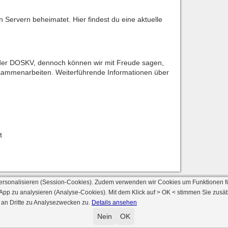
n Servern beheimatet. Hier findest du eine aktuelle
e der DOSKV, dennoch können wir mit Freude sagen,
usammenarbeiten. Weiterführende Informationen über
t
ersonalisieren (Session-Cookies). Zudem verwenden wir Cookies um Funktionen f
 App zu analysieren (Analyse-Cookies). Mit dem Klick auf
> OK <
stimmen Sie zusät
 an Dritte zu Analysezwecken zu.
Details ansehen
© 2000 - 2026 skat-spielen.de
rsion: 2026 6.241 · registrierte Spieler: 501.031 ·
Online Skat Server: 142 (private 
Nein
OK