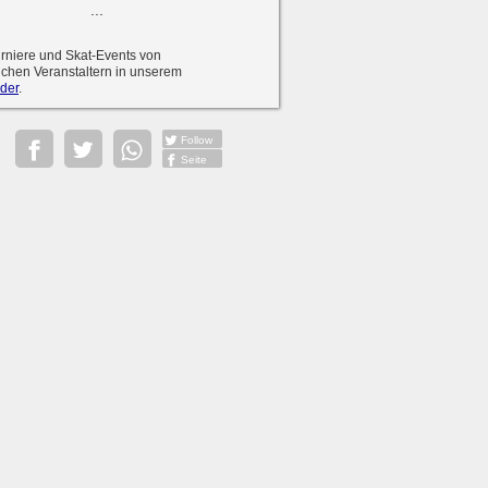
...
urniere und Skat-Events von
ichen Veranstaltern in unserem
der
.
Follow
Seite