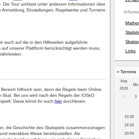
e. Die Tour umfasst unter anderem Informationen über
ie Anmeldung, Einstellungen, Regelwerke und Turniere.
Inform
Mathe
Statist
Skatsp
auch auf die in den Hilfeseiten aufgeführte
rn auf unserer Plattform berücksichtigt werden muss,
Links
währleisten.
> Termine
Aug
Mo
2026
 Bereich hilfreich sein, denn die Regeln beim Online-
ne-Skat. Bei uns wird nach den Regeln der IOSkO
32
3
spielt. Diese könnt ihr euch
hier
durchlesen.
10:30
16:30
ran, die Geschichte des Skatspiels zusammenzutragen
d interaktive Weise bereitzustellen. Als
20:00