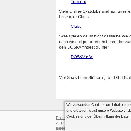
Turniere
Viele Online-Skatclubs sind auf unsere
Liste aller Clubs.
Clubs
Skat-spielen.de ist nicht dasselbe wi
dass wir seit jeher eng miteinander z
den DOSKV findest du hier.
DOSKV e.V.
Viel Spaß beim Stöbern ;) und Gut Blat
Wir verwenden Cookies, um Inhalte zu p
und die Zugriffe auf unsere Website und
Cookies und der Übermittlung der Daten
Datenschutz
AGB
· Serverve
Impressum