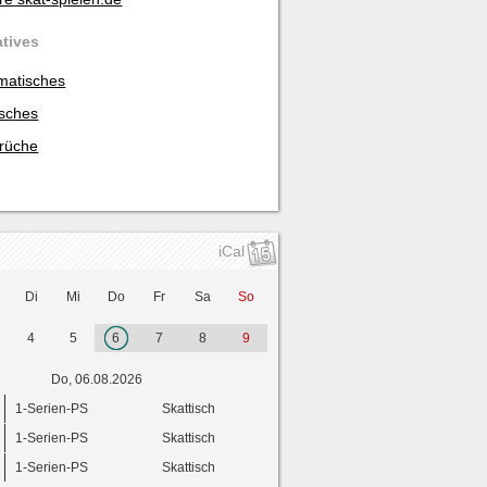
atives
matisches
isches
rüche
iCal
Di
Mi
Do
Fr
Sa
So
4
5
6
7
8
9
Do, 06.08.2026
1-Serien-PS
Skattisch
1-Serien-PS
Skattisch
1-Serien-PS
Skattisch