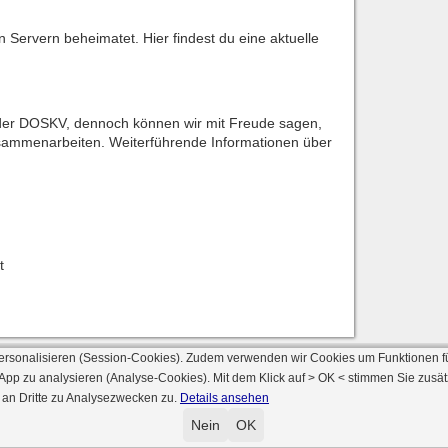
n Servern beheimatet. Hier findest du eine aktuelle
e der DOSKV, dennoch können wir mit Freude sagen,
usammenarbeiten. Weiterführende Informationen über
t
ersonalisieren (Session-Cookies). Zudem verwenden wir Cookies um Funktionen f
 App zu analysieren (Analyse-Cookies). Mit dem Klick auf
> OK <
stimmen Sie zusät
 an Dritte zu Analysezwecken zu.
Details ansehen
© 2000 - 2026 skat-spielen.de
rsion: 2026 6.241 · registrierte Spieler: 501.031 ·
Online Skat Server: 142 (private 
Nein
OK