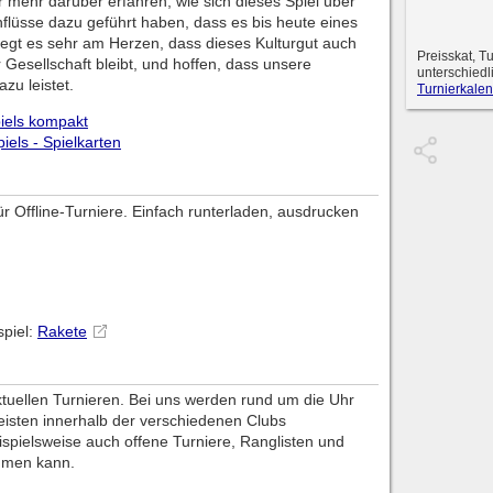
ir mehr darüber erfahren, wie sich dieses Spiel über
nflüsse dazu geführt haben, dass es bis heute eines
 liegt es sehr am Herzen, dass dieses Kulturgut auch
Preisskat, T
r Gesellschaft bleibt, und hoffen, dass unsere
unterschiedl
zu leistet.
Turnierkalen
piels kompakt
piels - Spielkarten
 für Offline-Turniere. Einfach runterladen, ausdrucken
spiel:
Rakete
aktuellen Turnieren. Bei uns werden rund um die Uhr
eisten innerhalb der verschiedenen Clubs
spielsweise auch offene Turniere, Ranglisten und
hmen kann.