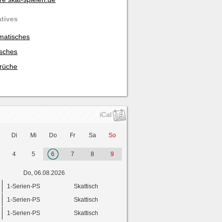
atives
matisches
isches
rüche
iCal
Di
Mi
Do
Fr
Sa
So
4
5
6
7
8
9
Do, 06.08.2026
1-Serien-PS
Skattisch
1-Serien-PS
Skattisch
1-Serien-PS
Skattisch