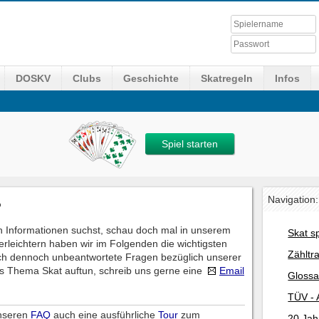
DOSKV
Clubs
Geschichte
Skatregeln
Infos
Spiel starten
Navigation:
?
 Informationen suchst, schau doch mal in unserem
Skat s
erleichtern haben wir im Folgenden die wichtigsten
Zähltr
ch dennoch unbeantwortete Fragen bezüglich unserer
s Thema Skat auftun, schreib uns gerne eine
Email
Glossa
TÜV - 
unseren
FAQ
auch eine ausführliche
Tour
zum
20 Jah