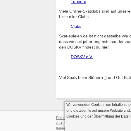
Turniere
Viele Online-Skatclubs sind auf unsere
Liste aller Clubs.
Clubs
Skat-spielen.de ist nicht dasselbe wi
dass wir seit jeher eng miteinander z
den DOSKV findest du hier.
DOSKV e.V.
Viel Spaß beim Stöbern ;) und Gut Blat
Wir verwenden Cookies, um Inhalte zu p
und die Zugriffe auf unsere Website und
Cookies und der Übermittlung der Daten
Datenschutz
AGB
· Serverve
Impressum