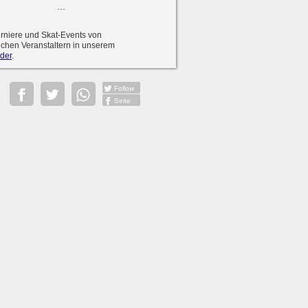
...
urniere und Skat-Events von
ichen Veranstaltern in unserem
der
.
Follow
Seite