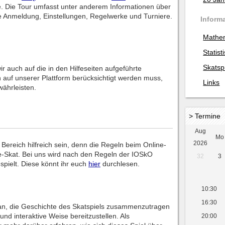
e. Die Tour umfasst unter anderem Informationen über
ie Anmeldung, Einstellungen, Regelwerke und Turniere.
Inform
Mathe
Statist
Skatsp
auch auf die in den Hilfeseiten aufgeführte
rn auf unserer Plattform berücksichtigt werden muss,
Links
währleisten.
> Termine
Aug
Mo
2026
 Bereich hilfreich sein, denn die Regeln beim Online-
ne-Skat. Bei uns wird nach den Regeln der IOSkO
32
3
spielt. Diese könnt ihr euch
hier
durchlesen.
10:30
16:30
ran, die Geschichte des Skatspiels zusammenzutragen
d interaktive Weise bereitzustellen. Als
20:00