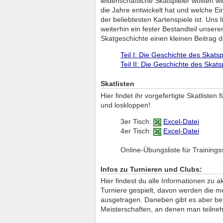
leidenschaftliche Skatspieler wollten w
die Jahre entwickelt hat und welche Ei
der beliebtesten Kartenspiele ist. Uns
weiterhin ein fester Bestandteil unsere
Skatgeschichte einen kleinen Beitrag da
Teil I: Die Geschichte des Skats
Teil II: Die Geschichte des Skats
Skatlisten
Hier findet ihr vorgefertigte Skatlisten
und loskloppen!
3er Tisch:
Excel-Datei
4er Tisch:
Excel-Datei
Online-Übungsliste für Trainings
Infos zu Turnieren und Clubs:
Hier findest du alle Informationen zu 
Turniere gespielt, davon werden die m
ausgetragen. Daneben gibt es aber bei
Meisterschaften, an denen man teilne