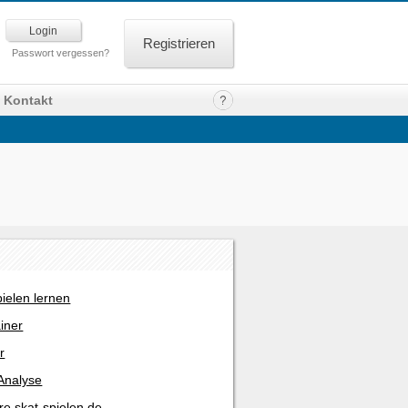
Registrieren
Passwort vergessen?
Kontakt
pielen lernen
ainer
r
Analyse
re skat-spielen.de