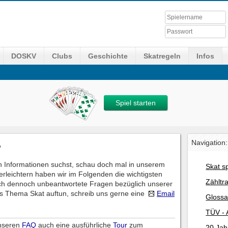
DOSKV
Clubs
Geschichte
Skatregeln
Infos
Spiel starten
Navigation:
?
 Informationen suchst, schau doch mal in unserem
Skat s
erleichtern haben wir im Folgenden die wichtigsten
Zähltr
ch dennoch unbeantwortete Fragen bezüglich unserer
s Thema Skat auftun, schreib uns gerne eine
Email
Glossa
TÜV - 
unseren
FAQ
auch eine ausführliche
Tour
zum
20 Jah