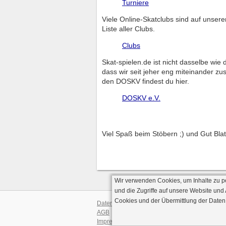
Turniere
Viele Online-Skatclubs sind auf unsere
Liste aller Clubs.
Clubs
Skat-spielen.de ist nicht dasselbe wi
dass wir seit jeher eng miteinander z
den DOSKV findest du hier.
DOSKV e.V.
Viel Spaß beim Stöbern ;) und Gut Blat
Wir verwenden Cookies, um Inhalte zu p
und die Zugriffe auf unsere Website und
Cookies und der Übermittlung der Daten
Datenschutz
AGB
· Serverve
Impressum