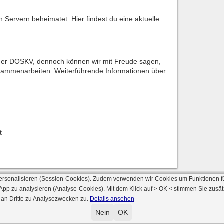
n Servern beheimatet. Hier findest du eine aktuelle
e der DOSKV, dennoch können wir mit Freude sagen,
usammenarbeiten. Weiterführende Informationen über
t
ersonalisieren (Session-Cookies). Zudem verwenden wir Cookies um Funktionen f
 App zu analysieren (Analyse-Cookies). Mit dem Klick auf
> OK <
stimmen Sie zusät
 an Dritte zu Analysezwecken zu.
Details ansehen
© 2000 - 2026 skat-spielen.de
rsion: 2026 6.241 · registrierte Spieler: 501.031 ·
Online Skat Server: 142 (private 
Nein
OK