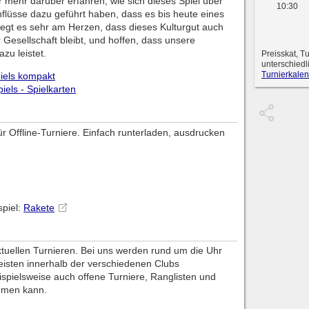
ir mehr darüber erfahren, wie sich dieses Spiel über
10:30
nflüsse dazu geführt haben, dass es bis heute eines
 liegt es sehr am Herzen, dass dieses Kulturgut auch
r Gesellschaft bleibt, und hoffen, dass unsere
zu leistet.
Preisskat, T
unterschiedl
Turnierkalen
piels kompakt
piels - Spielkarten
 für Offline-Turniere. Einfach runterladen, ausdrucken
spiel:
Rakete
aktuellen Turnieren. Bei uns werden rund um die Uhr
eisten innerhalb der verschiedenen Clubs
spielsweise auch offene Turniere, Ranglisten und
hmen kann.