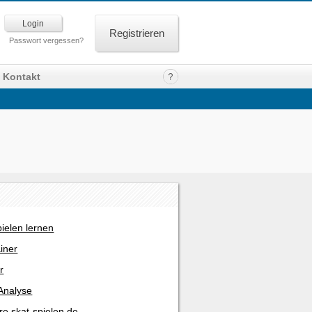
Registrieren
Passwort vergessen?
Kontakt
pielen lernen
ainer
r
Analyse
re skat-spielen.de