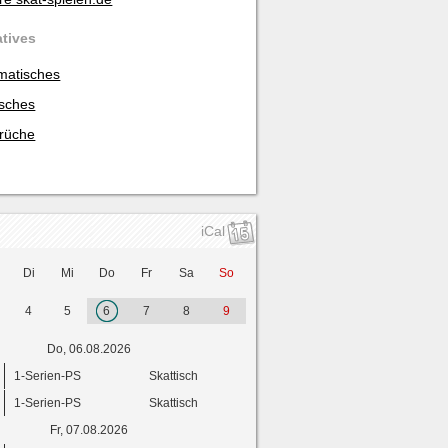
atives
matisches
isches
rüche
iCal
Di
Mi
Do
Fr
Sa
So
4
5
6
7
8
9
Do, 06.08.2026
1-Serien-PS
Skattisch
1-Serien-PS
Skattisch
Fr, 07.08.2026