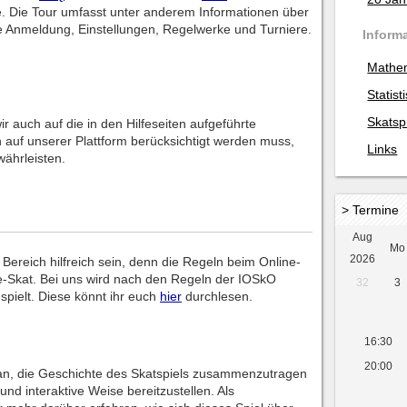
e. Die Tour umfasst unter anderem Informationen über
ie Anmeldung, Einstellungen, Regelwerke und Turniere.
Inform
Mathe
Statist
Skatsp
auch auf die in den Hilfeseiten aufgeführte
rn auf unserer Plattform berücksichtigt werden muss,
Links
währleisten.
> Termine
Aug
Mo
2026
 Bereich hilfreich sein, denn die Regeln beim Online-
ne-Skat. Bei uns wird nach den Regeln der IOSkO
32
3
spielt. Diese könnt ihr euch
hier
durchlesen.
16:30
20:00
ran, die Geschichte des Skatspiels zusammenzutragen
d interaktive Weise bereitzustellen. Als