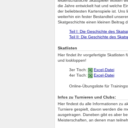
leidenschaftliche Skatspieler wollten w
die Jahre entwickelt hat und welche Ei
der beliebtesten Kartenspiele ist. Uns
weiterhin ein fester Bestandteil unsere
Skatgeschichte einen kleinen Beitrag da
Teil I: Die Geschichte des Skats
Teil II: Die Geschichte des Skats
Skatlisten
Hier findet ihr vorgefertigte Skatlisten
und loskloppen!
3er Tisch:
Excel-Datei
4er Tisch:
Excel-Datei
Online-Übungsliste für Trainings
Infos zu Turnieren und Clubs:
Hier findest du alle Informationen zu 
Turniere gespielt, davon werden die m
ausgetragen. Daneben gibt es aber bei
Meisterschaften, an denen man teilne