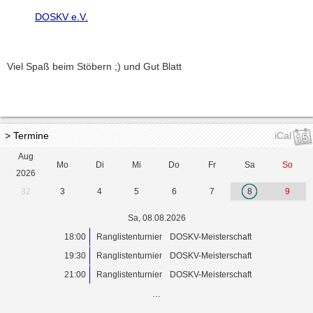
DOSKV e.V.
Viel Spaß beim Stöbern ;) und Gut Blatt
> Termine
iCal
Aug
Mo
Di
Mi
Do
Fr
Sa
So
2026
32
3
4
5
6
7
8
9
Sa, 08.08.2026
18:00
Ranglistenturnier
DOSKV-Meisterschaft
19:30
Ranglistenturnier
DOSKV-Meisterschaft
21:00
Ranglistenturnier
DOSKV-Meisterschaft
...