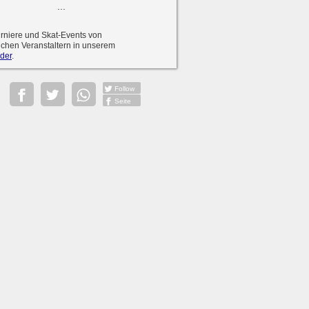
...
urniere und Skat-Events von
ichen Veranstaltern in unserem
der
.
Follow
Seite