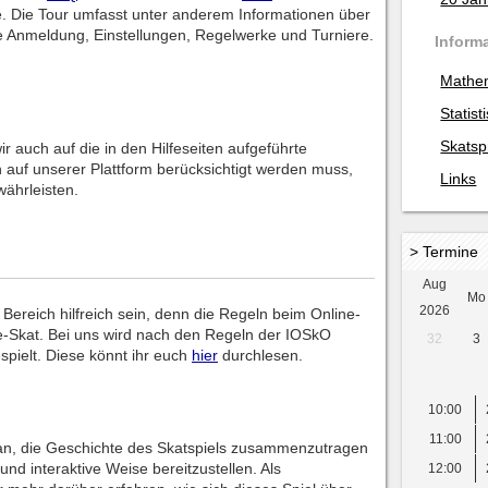
e. Die Tour umfasst unter anderem Informationen über
ie Anmeldung, Einstellungen, Regelwerke und Turniere.
Inform
Mathe
Statist
Skatsp
auch auf die in den Hilfeseiten aufgeführte
rn auf unserer Plattform berücksichtigt werden muss,
Links
währleisten.
> Termine
Aug
Mo
2026
 Bereich hilfreich sein, denn die Regeln beim Online-
ne-Skat. Bei uns wird nach den Regeln der IOSkO
32
3
spielt. Diese könnt ihr euch
hier
durchlesen.
10:00
11:00
ran, die Geschichte des Skatspiels zusammenzutragen
d interaktive Weise bereitzustellen. Als
12:00