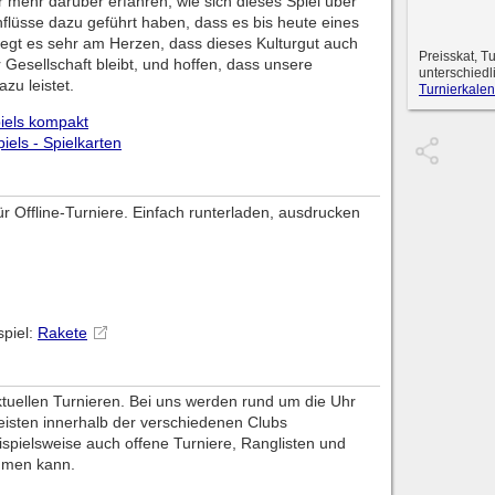
ir mehr darüber erfahren, wie sich dieses Spiel über
nflüsse dazu geführt haben, dass es bis heute eines
 liegt es sehr am Herzen, dass dieses Kulturgut auch
Preisskat, T
r Gesellschaft bleibt, und hoffen, dass unsere
unterschiedl
zu leistet.
Turnierkalen
piels kompakt
piels - Spielkarten
 für Offline-Turniere. Einfach runterladen, ausdrucken
spiel:
Rakete
aktuellen Turnieren. Bei uns werden rund um die Uhr
eisten innerhalb der verschiedenen Clubs
spielsweise auch offene Turniere, Ranglisten und
hmen kann.