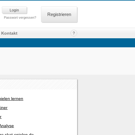
Registrieren
Passwort vergessen?
Kontakt
pielen lernen
ainer
r
Analyse
re skat-spielen.de