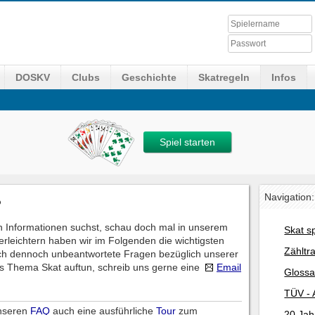
DOSKV
Clubs
Geschichte
Skatregeln
Infos
Spiel starten
Navigation:
?
 Informationen suchst, schau doch mal in unserem
Skat s
erleichtern haben wir im Folgenden die wichtigsten
Zähltr
ch dennoch unbeantwortete Fragen bezüglich unserer
s Thema Skat auftun, schreib uns gerne eine
Email
Glossa
TÜV - 
unseren
FAQ
auch eine ausführliche
Tour
zum
20 Jah