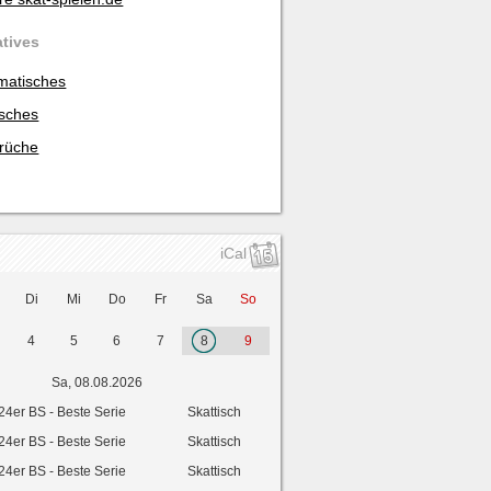
atives
matisches
isches
rüche
iCal
Di
Mi
Do
Fr
Sa
So
4
5
6
7
8
9
Sa, 08.08.2026
24er BS - Beste Serie
Skattisch
24er BS - Beste Serie
Skattisch
24er BS - Beste Serie
Skattisch