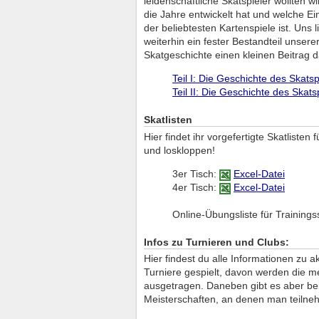
leidenschaftliche Skatspieler wollten w
die Jahre entwickelt hat und welche Ei
der beliebtesten Kartenspiele ist. Uns
weiterhin ein fester Bestandteil unsere
Skatgeschichte einen kleinen Beitrag da
Teil I: Die Geschichte des Skats
Teil II: Die Geschichte des Skats
Skatlisten
Hier findet ihr vorgefertigte Skatlisten
und loskloppen!
3er Tisch:
Excel-Datei
4er Tisch:
Excel-Datei
Online-Übungsliste für Trainings
Infos zu Turnieren und Clubs:
Hier findest du alle Informationen zu 
Turniere gespielt, davon werden die m
ausgetragen. Daneben gibt es aber bei
Meisterschaften, an denen man teilne