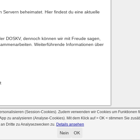
n Servern beheimatet. Hier findest du eine aktuelle
e der DOSKV, dennoch können wir mit Freude sagen,
usammenarbeiten. Weiterführende Informationen über
t
ersonalisieren (Session-Cookies). Zudem verwenden wir Cookies um Funktionen f
 App zu analysieren (Analyse-Cookies). Mit dem Klick auf
> OK <
stimmen Sie zusät
 an Dritte zu Analysezwecken zu.
Details ansehen
© 2000 - 2026 skat-spielen.de
rsion: 2026 6.241 · registrierte Spieler: 501.063 ·
Online Skat Server: 142 (private 
Nein
OK