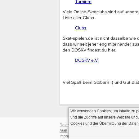
Turniere
Viele Online-Skatclubs sind auf unsere
Liste aller Clubs.
Clubs
Skat-spielen.de ist nicht dasselbe wi
dass wir seit jeher eng miteinander z
den DOSKV findest du hier.
DOSKV e.V.
Viel Spaß beim Stöbern ;) und Gut Blat
Wir verwenden Cookies, um Inhalte zu p
und die Zugriffe auf unsere Website und
Cookies und der Übermittlung der Daten
Datenschutz
AGB
· Serverve
Impressum