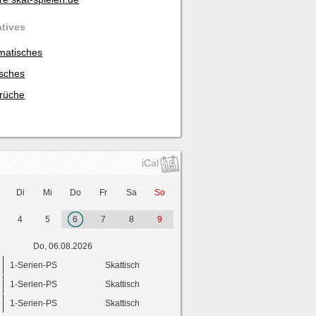
atives
matisches
isches
rüche
iCal
Di
Mi
Do
Fr
Sa
So
4
5
6
7
8
9
Do, 06.08.2026
1-Serien-PS
Skattisch
1-Serien-PS
Skattisch
1-Serien-PS
Skattisch