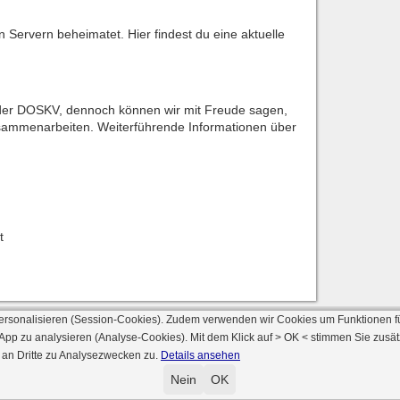
n Servern beheimatet. Hier findest du eine aktuelle
e der DOSKV, dennoch können wir mit Freude sagen,
usammenarbeiten. Weiterführende Informationen über
t
ersonalisieren (Session-Cookies). Zudem verwenden wir Cookies um Funktionen f
 App zu analysieren (Analyse-Cookies). Mit dem Klick auf
> OK <
stimmen Sie zusät
 an Dritte zu Analysezwecken zu.
Details ansehen
© 2000 - 2026 skat-spielen.de
rsion: 2026 6.241 · registrierte Spieler: 501.031 ·
Online Skat Server: 142 (private 
Nein
OK