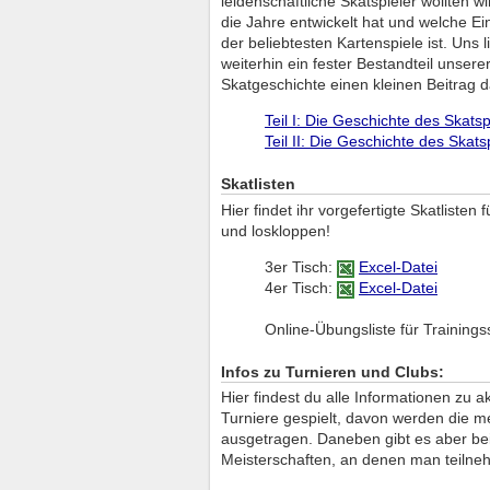
leidenschaftliche Skatspieler wollten w
die Jahre entwickelt hat und welche Ei
der beliebtesten Kartenspiele ist. Uns
weiterhin ein fester Bestandteil unsere
Skatgeschichte einen kleinen Beitrag da
Teil I: Die Geschichte des Skats
Teil II: Die Geschichte des Skats
Skatlisten
Hier findet ihr vorgefertigte Skatlisten
und loskloppen!
3er Tisch:
Excel-Datei
4er Tisch:
Excel-Datei
Online-Übungsliste für Trainings
Infos zu Turnieren und Clubs:
Hier findest du alle Informationen zu 
Turniere gespielt, davon werden die m
ausgetragen. Daneben gibt es aber bei
Meisterschaften, an denen man teilne