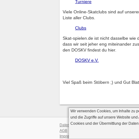
Turniere
Viele Online-Skatclubs sind auf unsere
Liste aller Clubs.
Clubs
Skat-spielen.de ist nicht dasselbe wi
dass wir seit jeher eng miteinander z
den DOSKV findest du hier.
DOSKV e.V.
Viel Spaß beim Stöbern ;) und Gut Blat
Wir verwenden Cookies, um Inhalte zu p
und die Zugriffe auf unsere Website und
Cookies und der Übermittlung der Daten
Datenschutz
AGB
· Serverve
Impressum