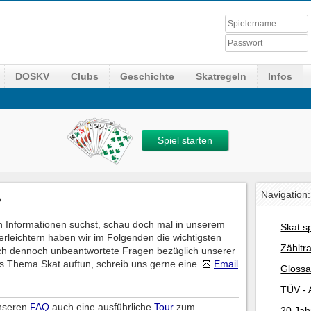
DOSKV
Clubs
Geschichte
Skatregeln
Infos
Spiel starten
Navigation:
?
 Informationen suchst, schau doch mal in unserem
Skat s
erleichtern haben wir im Folgenden die wichtigsten
Zähltr
ch dennoch unbeantwortete Fragen bezüglich unserer
s Thema Skat auftun, schreib uns gerne eine
Email
Glossa
TÜV - 
unseren
FAQ
auch eine ausführliche
Tour
zum
20 Jah