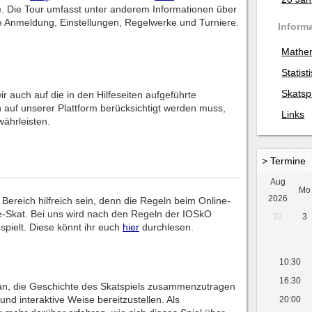
e. Die Tour umfasst unter anderem Informationen über
ie Anmeldung, Einstellungen, Regelwerke und Turniere.
Inform
Mathe
Statist
Skatsp
auch auf die in den Hilfeseiten aufgeführte
rn auf unserer Plattform berücksichtigt werden muss,
Links
währleisten.
> Termine
Aug
Mo
2026
 Bereich hilfreich sein, denn die Regeln beim Online-
ne-Skat. Bei uns wird nach den Regeln der IOSkO
32
3
spielt. Diese könnt ihr euch
hier
durchlesen.
10:30
16:30
ran, die Geschichte des Skatspiels zusammenzutragen
d interaktive Weise bereitzustellen. Als
20:00