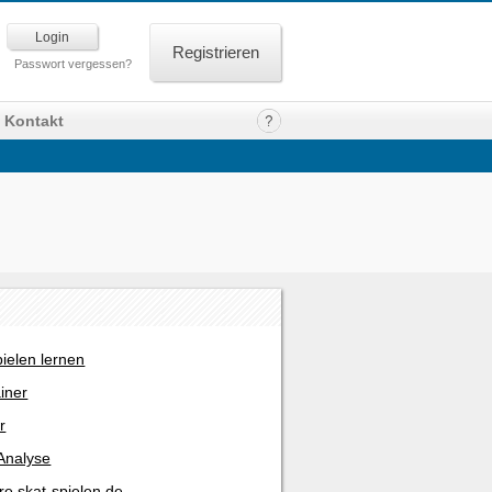
Registrieren
Passwort vergessen?
Kontakt
pielen lernen
ainer
r
Analyse
re skat-spielen.de