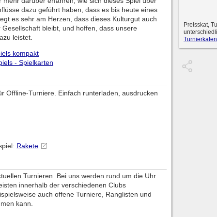
ir mehr darüber erfahren, wie sich dieses Spiel über
nflüsse dazu geführt haben, dass es bis heute eines
 liegt es sehr am Herzen, dass dieses Kulturgut auch
Preisskat, T
r Gesellschaft bleibt, und hoffen, dass unsere
unterschiedl
zu leistet.
Turnierkalen
piels kompakt
piels - Spielkarten
 für Offline-Turniere. Einfach runterladen, ausdrucken
spiel:
Rakete
aktuellen Turnieren. Bei uns werden rund um die Uhr
eisten innerhalb der verschiedenen Clubs
spielsweise auch offene Turniere, Ranglisten und
hmen kann.