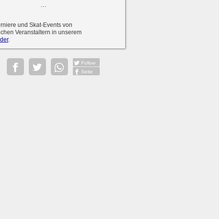
...
urniere und Skat-Events von
ichen Veranstaltern in unserem
der
.
Follow
Seite