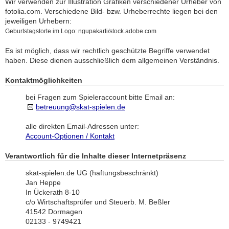
Wir verwenden zur Illustration Grafiken verschiedener Urheber von
fotolia.com. Verschiedene Bild- bzw. Urheberrechte liegen bei den
jeweiligen Urhebern:
Geburtstagstorte im Logo: ngupakarti/stock.adobe.com
Es ist möglich, dass wir rechtlich geschützte Begriffe verwendet
haben. Diese dienen ausschließlich dem allgemeinen Verständnis.
Kontaktmöglichkeiten
bei Fragen zum Spieleraccount bitte Email an:
betreuung@skat-spielen.de
alle direkten Email-Adressen unter:
Account-Optionen / Kontakt
Verantwortlich für die Inhalte dieser Internetpräsenz
skat-spielen.de UG (haftungsbeschränkt)
Jan Heppe
In Ückerath 8-10
c/o Wirtschaftsprüfer und Steuerb. M. Beßler
41542 Dormagen
02133 - 9749421