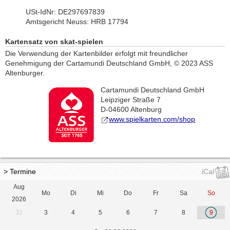
USt-IdNr: DE297697839
Amtsgericht Neuss: HRB 17794
Kartensatz von skat-spielen
Die Verwendung der Kartenbilder erfolgt mit freundlicher
Genehmigung der Cartamundi Deutschland GmbH, © 2023 ASS
Altenburger.
Cartamundi Deutschland GmbH
Leipziger Straße 7
D-04600 Altenburg
www.spielkarten.com/shop
> Termine
iCal
Aug
Mo
Di
Mi
Do
Fr
Sa
So
2026
32
3
4
5
6
7
8
9