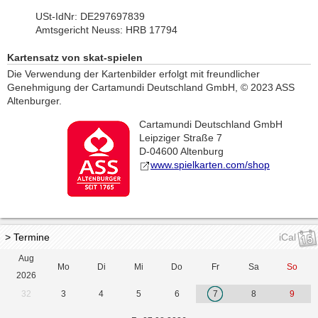
USt-IdNr: DE297697839
Amtsgericht Neuss: HRB 17794
Kartensatz von skat-spielen
Die Verwendung der Kartenbilder erfolgt mit freundlicher
Genehmigung der Cartamundi Deutschland GmbH, © 2023 ASS
Altenburger.
Cartamundi Deutschland GmbH
Leipziger Straße 7
D-04600 Altenburg
www.spielkarten.com/shop
> Termine
iCal
Aug
Mo
Di
Mi
Do
Fr
Sa
So
2026
32
3
4
5
6
7
8
9