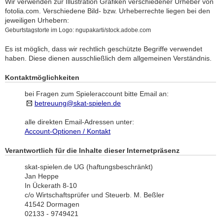
Wir verwenden zur Illustration Grafiken verschiedener Urheber von
fotolia.com. Verschiedene Bild- bzw. Urheberrechte liegen bei den
jeweiligen Urhebern:
Geburtstagstorte im Logo: ngupakarti/stock.adobe.com
Es ist möglich, dass wir rechtlich geschützte Begriffe verwendet
haben. Diese dienen ausschließlich dem allgemeinen Verständnis.
Kontaktmöglichkeiten
bei Fragen zum Spieleraccount bitte Email an:
betreuung@skat-spielen.de
alle direkten Email-Adressen unter:
Account-Optionen / Kontakt
Verantwortlich für die Inhalte dieser Internetpräsenz
skat-spielen.de UG (haftungsbeschränkt)
Jan Heppe
In Ückerath 8-10
c/o Wirtschaftsprüfer und Steuerb. M. Beßler
41542 Dormagen
02133 - 9749421