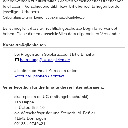
Wir verwenden zur Illustration Grafiken verschiedener Urheber von
fotolia.com. Verschiedene Bild- bzw. Urheberrechte liegen bei den
jeweiligen Urhebern:
Geburtstagstorte im Logo: ngupakarti/stock.adobe.com
Es ist möglich, dass wir rechtlich geschützte Begriffe verwendet
haben. Diese dienen ausschließlich dem allgemeinen Verständnis.
Kontaktmöglichkeiten
bei Fragen zum Spieleraccount bitte Email an:
betreuung@skat-spielen.de
alle direkten Email-Adressen unter:
Account-Optionen / Kontakt
Verantwortlich für die Inhalte dieser Internetpräsenz
skat-spielen.de UG (haftungsbeschränkt)
Jan Heppe
In Ückerath 8-10
c/o Wirtschaftsprüfer und Steuerb. M. Beßler
41542 Dormagen
02133 - 9749421