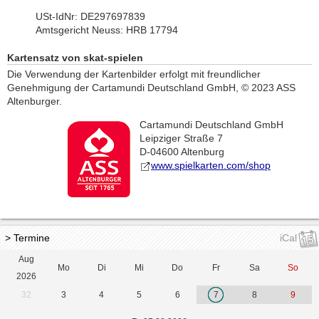
USt-IdNr: DE297697839
Amtsgericht Neuss: HRB 17794
Kartensatz von skat-spielen
Die Verwendung der Kartenbilder erfolgt mit freundlicher
Genehmigung der Cartamundi Deutschland GmbH, © 2023 ASS
Altenburger.
Cartamundi Deutschland GmbH
Leipziger Straße 7
D-04600 Altenburg
www.spielkarten.com/shop
> Termine
iCal
Aug
Mo
Di
Mi
Do
Fr
Sa
So
2026
32
3
4
5
6
7
8
9