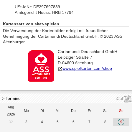
USt-IdNr: DE297697839
Amtsgericht Neuss: HRB 17794
Kartensatz von skat-spielen
Die Verwendung der Kartenbilder erfolgt mit freundlicher
Genehmigung der Cartamundi Deutschland GmbH, © 2023 ASS
Altenburger.
Cartamundi Deutschland GmbH
Leipziger Straße 7
D-04600 Altenburg
www.spielkarten.com/shop
> Termine
iCal
Aug
Mo
Di
Mi
Do
Fr
Sa
So
2026
32
3
4
5
6
7
8
9