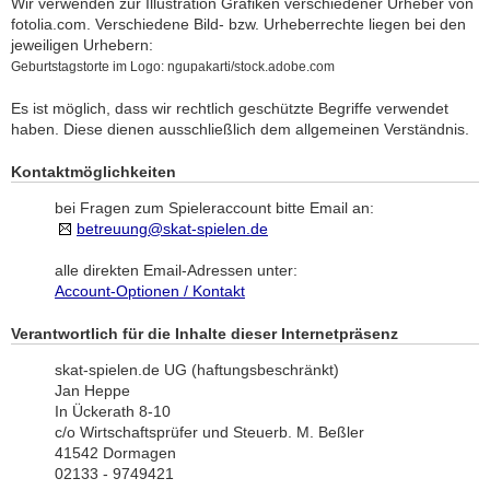
Wir verwenden zur Illustration Grafiken verschiedener Urheber von
fotolia.com. Verschiedene Bild- bzw. Urheberrechte liegen bei den
jeweiligen Urhebern:
Geburtstagstorte im Logo: ngupakarti/stock.adobe.com
Es ist möglich, dass wir rechtlich geschützte Begriffe verwendet
haben. Diese dienen ausschließlich dem allgemeinen Verständnis.
Kontaktmöglichkeiten
bei Fragen zum Spieleraccount bitte Email an:
betreuung@skat-spielen.de
alle direkten Email-Adressen unter:
Account-Optionen / Kontakt
Verantwortlich für die Inhalte dieser Internetpräsenz
skat-spielen.de UG (haftungsbeschränkt)
Jan Heppe
In Ückerath 8-10
c/o Wirtschaftsprüfer und Steuerb. M. Beßler
41542 Dormagen
02133 - 9749421