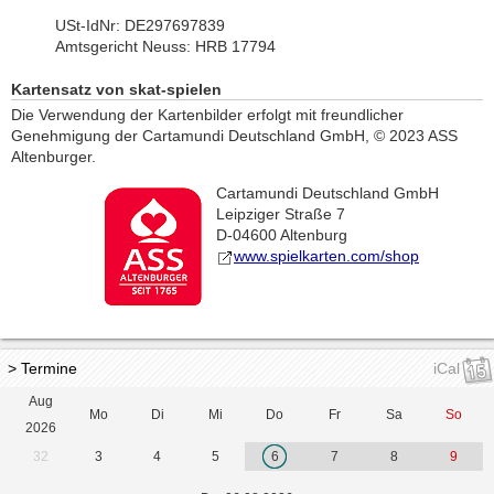
USt-IdNr: DE297697839
Amtsgericht Neuss: HRB 17794
Kartensatz von skat-spielen
Die Verwendung der Kartenbilder erfolgt mit freundlicher
Genehmigung der Cartamundi Deutschland GmbH, © 2023 ASS
Altenburger.
Cartamundi Deutschland GmbH
Leipziger Straße 7
D-04600 Altenburg
www.spielkarten.com/shop
> Termine
iCal
Aug
Mo
Di
Mi
Do
Fr
Sa
So
2026
32
3
4
5
6
7
8
9