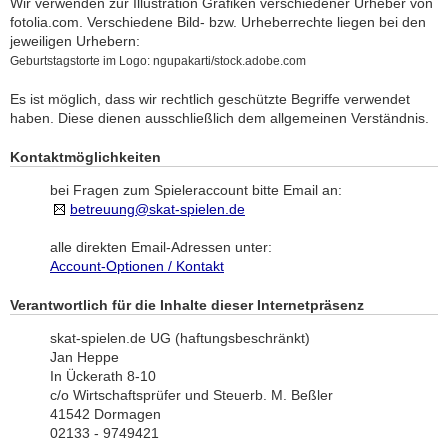
Wir verwenden zur Illustration Grafiken verschiedener Urheber von
fotolia.com. Verschiedene Bild- bzw. Urheberrechte liegen bei den
jeweiligen Urhebern:
Geburtstagstorte im Logo: ngupakarti/stock.adobe.com
Es ist möglich, dass wir rechtlich geschützte Begriffe verwendet
haben. Diese dienen ausschließlich dem allgemeinen Verständnis.
Kontaktmöglichkeiten
bei Fragen zum Spieleraccount bitte Email an:
betreuung@skat-spielen.de
alle direkten Email-Adressen unter:
Account-Optionen / Kontakt
Verantwortlich für die Inhalte dieser Internetpräsenz
skat-spielen.de UG (haftungsbeschränkt)
Jan Heppe
In Ückerath 8-10
c/o Wirtschaftsprüfer und Steuerb. M. Beßler
41542 Dormagen
02133 - 9749421