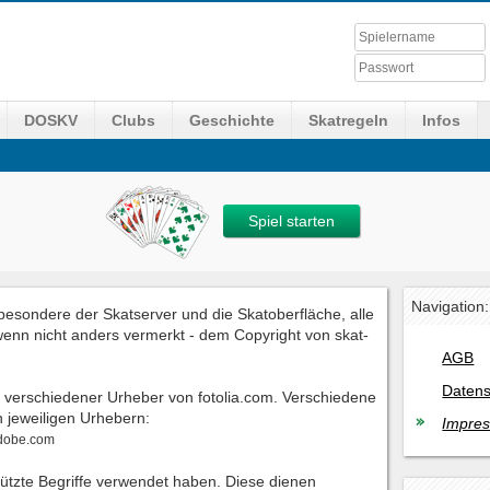
DOSKV
Clubs
Geschichte
Skatregeln
Infos
Spiel starten
Navigation:
nsbesondere der Skatserver und die Skatoberfläche, alle
 wenn nicht anders vermerkt - dem Copyright von skat-
AGB
Datens
en verschiedener Urheber von fotolia.com. Verschiedene
n jeweiligen Urhebern:
Impre
adobe.com
chützte Begriffe verwendet haben. Diese dienen