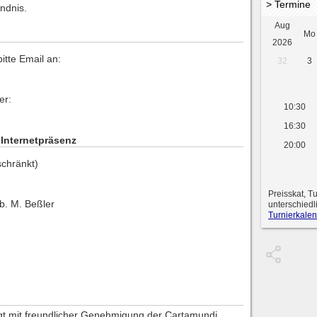
> Termine
ndnis.
Aug
Mo
2026
itte Email an:
32
3
er:
10:30
16:30
r Internetpräsenz
20:00
schränkt)
Preisskat, T
b. M. Beßler
unterschiedl
Turnierkalen
lgt mit freundlicher Genehmigung der Cartamundi