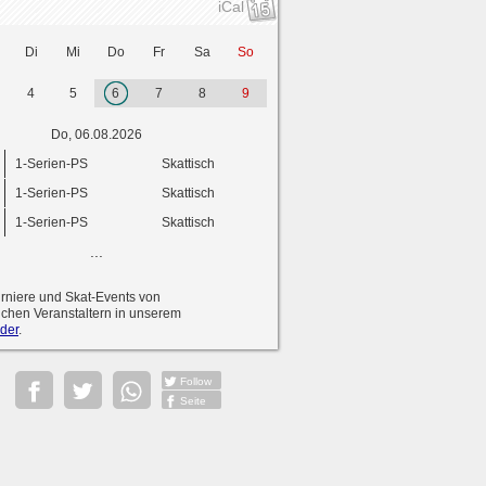
iCal
Di
Mi
Do
Fr
Sa
So
4
5
6
7
8
9
Do, 06.08.2026
1-Serien-PS
Skattisch
1-Serien-PS
Skattisch
1-Serien-PS
Skattisch
...
urniere und Skat-Events von
ichen Veranstaltern in unserem
der
.
Follow
Seite