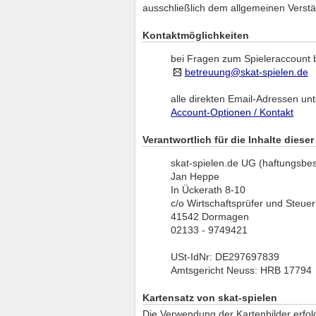
ausschließlich dem allgemeinen Verstä
Kontaktmöglichkeiten
bei Fragen zum Spieleraccount b
betreuung@skat-spielen.de
alle direkten Email-Adressen unt
Account-Optionen / Kontakt
Verantwortlich für die Inhalte diese
skat-spielen.de UG (haftungsbe
Jan Heppe
In Ückerath 8-10
c/o Wirtschaftsprüfer und Steuer
41542 Dormagen
02133 - 9749421
USt-IdNr: DE297697839
Amtsgericht Neuss: HRB 17794
Kartensatz von skat-spielen
Die Verwendung der Kartenbilder erfo