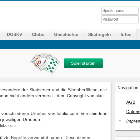
DOSKV
Clubs
Geschichte
Skatregeln
Infos
Spiel starten
Navigation:
nsbesondere der Skatserver und die Skatoberfläche, alle
 wenn nicht anders vermerkt - dem Copyright von skat-
AGB
Datens
en verschiedener Urheber von fotolia.com. Verschiedene
n jeweiligen Urhebern:
Impre
adobe.com
chützte Begriffe verwendet haben. Diese dienen