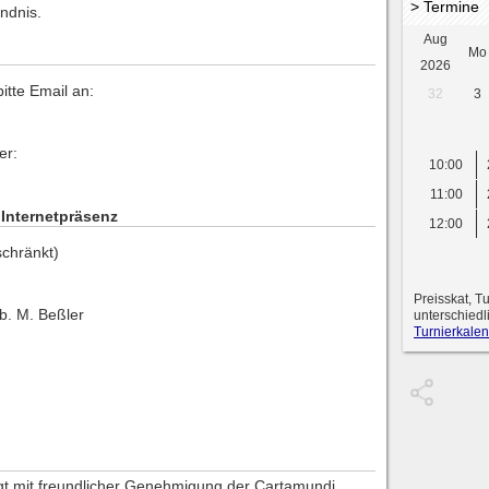
> Termine
ndnis.
Aug
Mo
2026
itte Email an:
32
3
er:
10:00
11:00
r Internetpräsenz
12:00
schränkt)
Preisskat, T
b. M. Beßler
unterschiedl
Turnierkalen
lgt mit freundlicher Genehmigung der Cartamundi