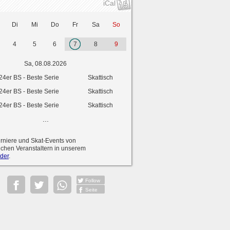
iCal
Di
Mi
Do
Fr
Sa
So
4
5
6
7
8
9
Sa, 08.08.2026
24er BS - Beste Serie
Skattisch
24er BS - Beste Serie
Skattisch
24er BS - Beste Serie
Skattisch
...
urniere und Skat-Events von
ichen Veranstaltern in unserem
der
.
Follow
Seite