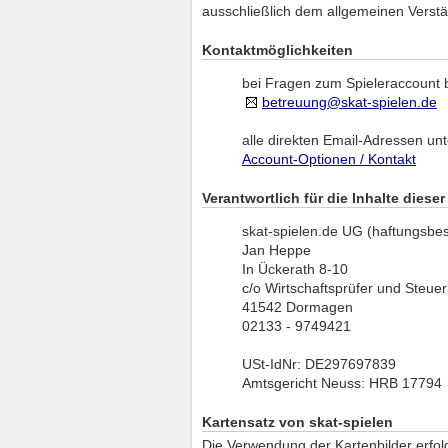
ausschließlich dem allgemeinen Verstä
Kontaktmöglichkeiten
bei Fragen zum Spieleraccount b
betreuung@skat-spielen.de
alle direkten Email-Adressen unt
Account-Optionen / Kontakt
Verantwortlich für die Inhalte diese
skat-spielen.de UG (haftungsbe
Jan Heppe
In Ückerath 8-10
c/o Wirtschaftsprüfer und Steuer
41542 Dormagen
02133 - 9749421
USt-IdNr: DE297697839
Amtsgericht Neuss: HRB 17794
Kartensatz von skat-spielen
Die Verwendung der Kartenbilder erfo