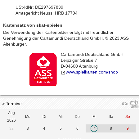
USt-IdNr: DE297697839
Amtsgericht Neuss: HRB 17794
Kartensatz von skat-spielen
Die Verwendung der Kartenbilder erfolgt mit freundlicher
Genehmigung der Cartamundi Deutschland GmbH, © 2023 ASS
Altenburger.
Cartamundi Deutschland GmbH
Leipziger Straße 7
D-04600 Altenburg
www.spielkarten.com/shop
> Termine
iCal
Aug
Mo
Di
Mi
Do
Fr
Sa
So
2026
32
3
4
5
6
7
8
9