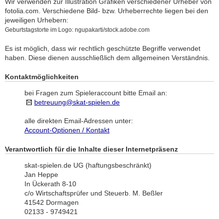
Wir verwenden zur Illustration Grafiken verschiedener Urheber von
fotolia.com. Verschiedene Bild- bzw. Urheberrechte liegen bei den
jeweiligen Urhebern:
Geburtstagstorte im Logo: ngupakarti/stock.adobe.com
Es ist möglich, dass wir rechtlich geschützte Begriffe verwendet
haben. Diese dienen ausschließlich dem allgemeinen Verständnis.
Kontaktmöglichkeiten
bei Fragen zum Spieleraccount bitte Email an:
betreuung@skat-spielen.de
alle direkten Email-Adressen unter:
Account-Optionen / Kontakt
Verantwortlich für die Inhalte dieser Internetpräsenz
skat-spielen.de UG (haftungsbeschränkt)
Jan Heppe
In Ückerath 8-10
c/o Wirtschaftsprüfer und Steuerb. M. Beßler
41542 Dormagen
02133 - 9749421