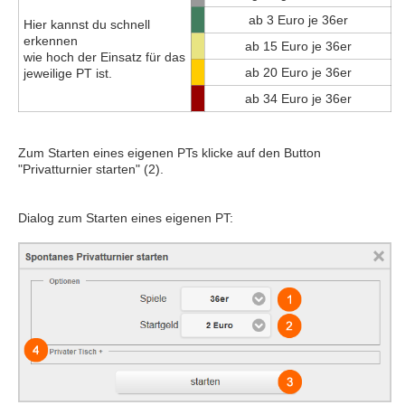
ab 3 Euro je 36er
Hier kannst du schnell
erkennen
ab 15 Euro je 36er
wie hoch der Einsatz für das
ab 20 Euro je 36er
jeweilige PT ist.
ab 34 Euro je 36er
Zum Starten eines eigenen PTs klicke auf den Button
"Privatturnier starten" (2).
Dialog zum Starten eines eigenen PT: