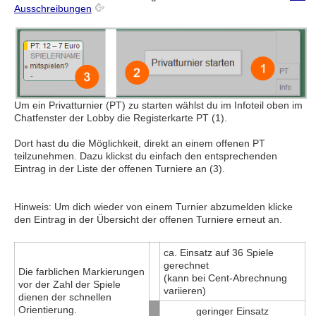
Ausschreibungen
Um ein Privatturnier (PT) zu starten wählst du im Infoteil oben im
Chatfenster der Lobby die Registerkarte PT (1).
Dort hast du die Möglichkeit, direkt an einem offenen PT
teilzunehmen. Dazu klickst du einfach den entsprechenden
Eintrag in der Liste der offenen Turniere an (3).
Hinweis: Um dich wieder von einem Turnier abzumelden klicke
den Eintrag in der Übersicht der offenen Turniere erneut an.
ca. Einsatz auf 36 Spiele
gerechnet
Die farblichen Markierungen
(kann bei Cent-Abrechnung
vor der Zahl der Spiele
variieren)
dienen der schnellen
Orientierung.
geringer Einsatz