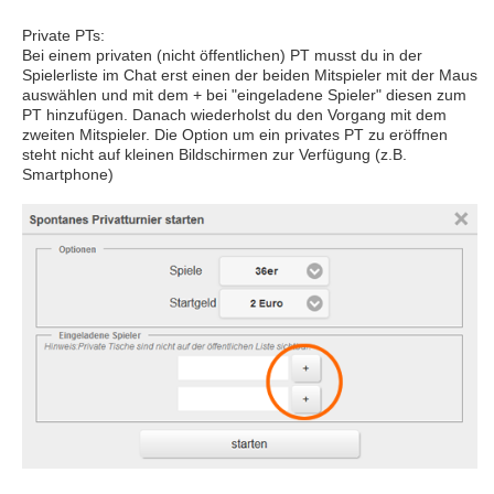
Private PTs:
Bei einem privaten (nicht öffentlichen) PT musst du in der
Spielerliste im Chat erst einen der beiden Mitspieler mit der Maus
auswählen und mit dem + bei "eingeladene Spieler" diesen zum
PT hinzufügen. Danach wiederholst du den Vorgang mit dem
zweiten Mitspieler. Die Option um ein privates PT zu eröffnen
steht nicht auf kleinen Bildschirmen zur Verfügung (z.B.
Smartphone)