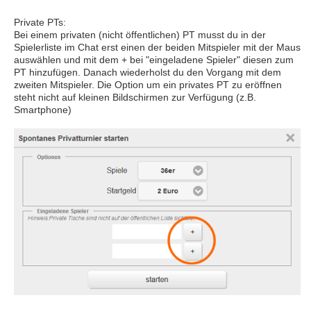
Private PTs:
Bei einem privaten (nicht öffentlichen) PT musst du in der
Spielerliste im Chat erst einen der beiden Mitspieler mit der Maus
auswählen und mit dem + bei "eingeladene Spieler" diesen zum
PT hinzufügen. Danach wiederholst du den Vorgang mit dem
zweiten Mitspieler. Die Option um ein privates PT zu eröffnen
steht nicht auf kleinen Bildschirmen zur Verfügung (z.B.
Smartphone)