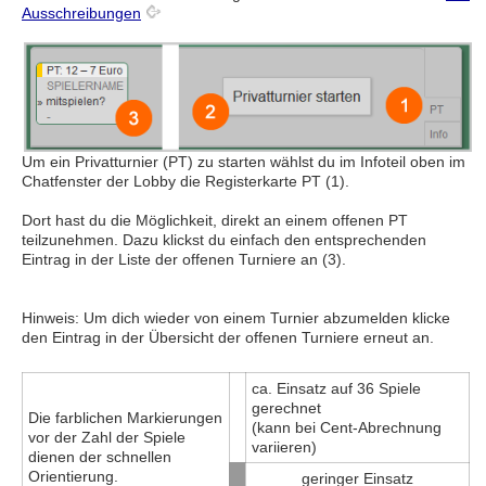
Ausschreibungen
Um ein Privatturnier (PT) zu starten wählst du im Infoteil oben im
Chatfenster der Lobby die Registerkarte PT (1).
Dort hast du die Möglichkeit, direkt an einem offenen PT
teilzunehmen. Dazu klickst du einfach den entsprechenden
Eintrag in der Liste der offenen Turniere an (3).
Hinweis: Um dich wieder von einem Turnier abzumelden klicke
den Eintrag in der Übersicht der offenen Turniere erneut an.
ca. Einsatz auf 36 Spiele
gerechnet
Die farblichen Markierungen
(kann bei Cent-Abrechnung
vor der Zahl der Spiele
variieren)
dienen der schnellen
Orientierung.
geringer Einsatz