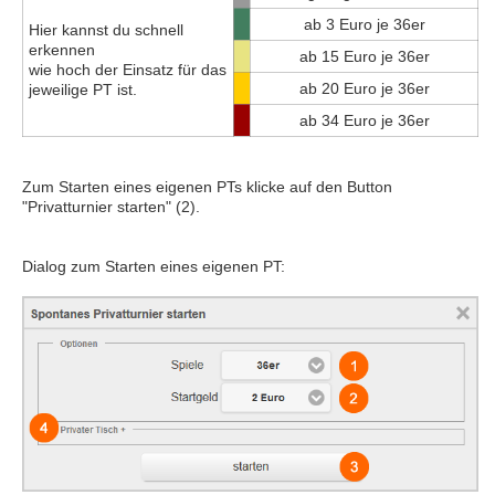
ab 3 Euro je 36er
Hier kannst du schnell
erkennen
ab 15 Euro je 36er
wie hoch der Einsatz für das
ab 20 Euro je 36er
jeweilige PT ist.
ab 34 Euro je 36er
Zum Starten eines eigenen PTs klicke auf den Button
"Privatturnier starten" (2).
Dialog zum Starten eines eigenen PT: