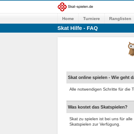
Home
Turniere
Ranglisten
Skat Hilfe - FAQ
Skat online spielen - Wie geht 
Alle notwendigen Schritte für die 
Was kostet das Skatspielen?
Skat zu spielen ist bei uns für all
Skatspielen zur Verfügung.