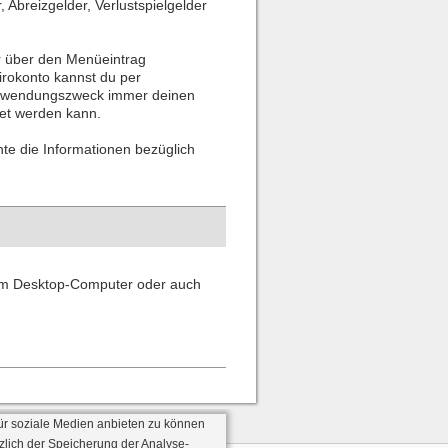
, Abreizgelder, Verlustspielgelder
r über den Menüeintrag
irokonto kannst du per
Verwendungszweck immer deinen
et werden kann.
te die Informationen bezüglich
 dem Desktop-Computer oder auch
ür soziale Medien anbieten zu können
zlich der Speicherung der Analyse-