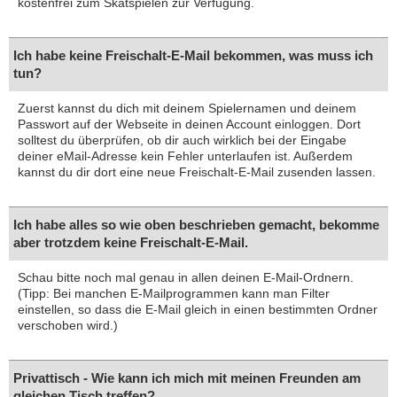
kostenfrei zum Skatspielen zur Verfügung.
Ich habe keine Freischalt-E-Mail bekommen, was muss ich
tun?
Zuerst kannst du dich mit deinem Spielernamen und deinem
Passwort auf der Webseite in deinen Account einloggen. Dort
solltest du überprüfen, ob dir auch wirklich bei der Eingabe
deiner eMail-Adresse kein Fehler unterlaufen ist. Außerdem
kannst du dir dort eine neue Freischalt-E-Mail zusenden lassen.
Ich habe alles so wie oben beschrieben gemacht, bekomme
aber trotzdem keine Freischalt-E-Mail.
Schau bitte noch mal genau in allen deinen E-Mail-Ordnern.
(Tipp: Bei manchen E-Mailprogrammen kann man Filter
einstellen, so dass die E-Mail gleich in einen bestimmten Ordner
verschoben wird.)
Privattisch - Wie kann ich mich mit meinen Freunden am
gleichen Tisch treffen?