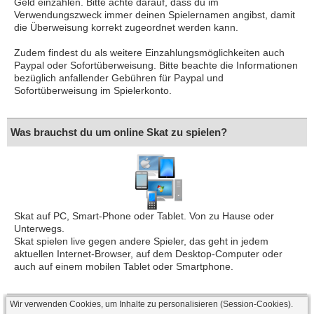
Geld einzahlen. Bitte achte darauf, dass du im
Verwendungszweck immer deinen Spielernamen angibst, damit
die Überweisung korrekt zugeordnet werden kann.
Zudem findest du als weitere Einzahlungsmöglichkeiten auch
Paypal oder Sofortüberweisung. Bitte beachte die Informationen
bezüglich anfallender Gebühren für Paypal und
Sofortüberweisung im Spielerkonto.
Was brauchst du um online Skat zu spielen?
Skat auf PC, Smart-Phone oder Tablet. Von zu Hause oder
Unterwegs.
Skat spielen live gegen andere Spieler, das geht in jedem
aktuellen Internet-Browser, auf dem Desktop-Computer oder
auch auf einem mobilen Tablet oder Smartphone.
Wir verwenden Cookies, um Inhalte zu personalisieren (Session-Cookies).