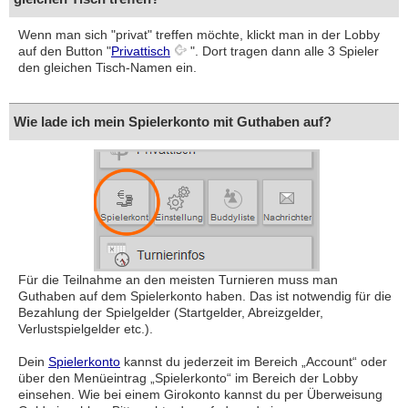
Wenn man sich "privat" treffen möchte, klickt man in der Lobby
auf den Button "
Privattisch
". Dort tragen dann alle 3 Spieler
den gleichen Tisch-Namen ein.
Wie lade ich mein Spielerkonto mit Guthaben auf?
Für die Teilnahme an den meisten Turnieren muss man
Guthaben auf dem Spielerkonto haben. Das ist notwendig für die
Bezahlung der Spielgelder (Startgelder, Abreizgelder,
Verlustspielgelder etc.).
Dein
Spielerkonto
kannst du jederzeit im Bereich „Account“ oder
über den Menüeintrag „Spielerkonto“ im Bereich der Lobby
einsehen. Wie bei einem Girokonto kannst du per Überweisung