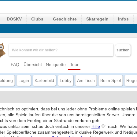
DOSKV
Clubs
Geschichte
Skatregeln
Infos
suchen
FAQ
Übersicht
Netiquette
Tour
eldung
Login
Kartenbild
Lobby
Am Tisch
Beim Spiel
Rege
echnisch so optimiert, dass bei uns jeder ohne Probleme online spiel
n, alle Spiele laufen über die von uns bereitgestellten Server. Unsere 
chts von dem Feeling einer Skatrunde verloren geht.
etwas unklar sein, schau doch einfach in unserer
Hilfe
nach. Wir habe
der Spieloberfläche zusammengestellt, inklusive Regelwerk und Netiqu