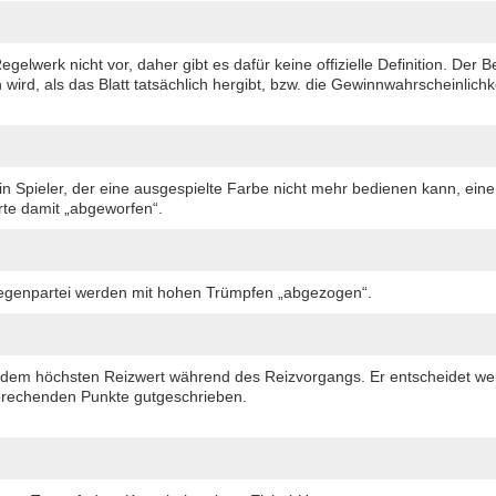
elwerk nicht vor, daher gibt es dafür keine offizielle Definition. Der B
ird, als das Blatt tatsächlich hergibt, bzw. die Gewinnwahrscheinlichk
n Spieler, der eine ausgespielte Farbe nicht mehr bedienen kann, eine b
rte damit „abgeworfen“.
egenpartei werden mit hohen Trümpfen „abgezogen“.
it dem höchsten Reizwert während des Reizvorgangs. Er entscheidet wel
sprechenden Punkte gutgeschrieben.