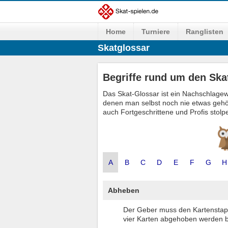
Home
Turniere
Ranglisten
Skatglossar
Begriffe rund um den Ska
Das Skat-Glossar ist ein Nachschlagewe
denen man selbst noch nie etwas gehört
auch Fortgeschrittene und Profis stolp
A
B
C
D
E
F
G
H
Abheben
Der Geber muss den Kartenstap
vier Karten abgehoben werden bz