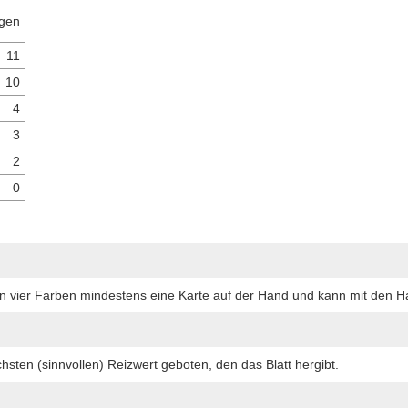
gen
11
10
4
3
2
0
 vier Farben mindestens eine Karte auf der Hand und kann mit den Han
sten (sinnvollen) Reizwert geboten, den das Blatt hergibt.