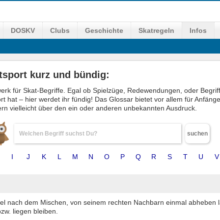
DOSKV
Clubs
Geschichte
Skatregeln
Infos
tsport kurz und bündig:
rk für Skat-Begriffe. Egal ob Spielzüge, Redewendungen, oder Begriffe, 
 hat – hier werdet ihr fündig! Das Glossar bietet vor allem für Anfän
ern vielleicht über den ein oder anderen unbekannten Ausdruck.
suchen
I
J
K
L
M
N
O
P
Q
R
S
T
U
V
el nach dem Mischen, von seinem rechten Nachbarn einmal abheben 
w. liegen bleiben.