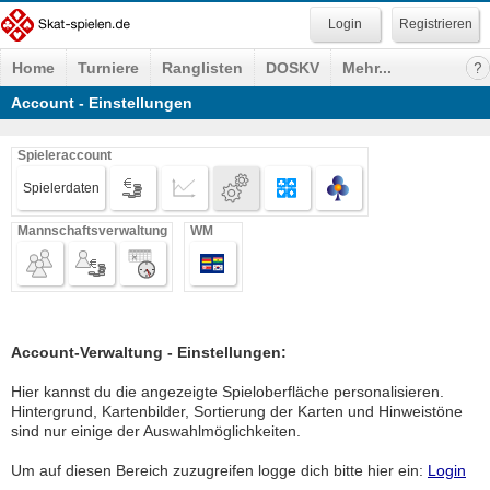
Registrieren
Home
Turniere
Ranglisten
DOSKV
Mehr...
Account - Einstellungen
Spieleraccount
Spielerdaten
Mannschaftsverwaltung
WM
Account-Verwaltung - Einstellungen:
Hier kannst du die angezeigte Spieloberfläche personalisieren.
Hintergrund, Kartenbilder, Sortierung der Karten und Hinweistöne
sind nur einige der Auswahlmöglichkeiten.
Um auf diesen Bereich zuzugreifen logge dich bitte hier ein:
Login