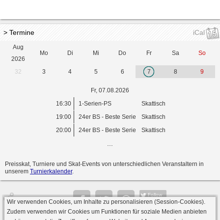
> Termine
iCal
Aug
Mo
Di
Mi
Do
Fr
Sa
So
2026
32
3
4
5
6
7
8
9
Fr, 07.08.2026
16:30
1-Serien-PS
Skattisch
19:00
24er BS - Beste Serie
Skattisch
20:00
24er BS - Beste Serie
Skattisch
...
Preisskat, Turniere und Skat-Events von unterschiedlichen Veranstaltern in
unserem
Turnierkalender
.
Follow
Wir verwenden Cookies, um Inhalte zu personalisieren (Session-Cookies).
Seite
Zudem verwenden wir Cookies um Funktionen für soziale Medien anbieten