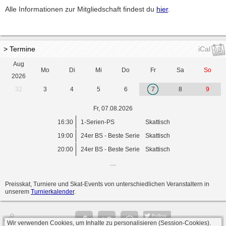
Alle Informationen zur Mitgliedschaft findest du
hier
.
> Termine
iCal
Aug
Mo
Di
Mi
Do
Fr
Sa
So
2026
32
3
4
5
6
7
8
9
Fr, 07.08.2026
16:30
1-Serien-PS
Skattisch
19:00
24er BS - Beste Serie
Skattisch
20:00
24er BS - Beste Serie
Skattisch
...
Preisskat, Turniere und Skat-Events von unterschiedlichen Veranstaltern in
unserem
Turnierkalender
.
Follow
Wir verwenden Cookies, um Inhalte zu personalisieren (Session-Cookies).
Seite