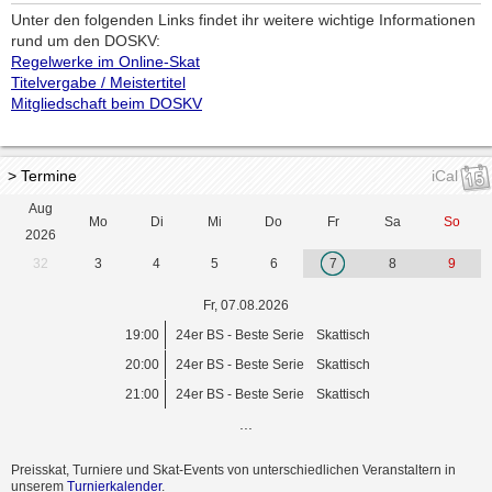
Unter den folgenden Links findet ihr weitere wichtige Informationen
rund um den DOSKV:
Regelwerke im Online-Skat
Titelvergabe / Meistertitel
Mitgliedschaft beim DOSKV
> Termine
iCal
Aug
Mo
Di
Mi
Do
Fr
Sa
So
2026
32
3
4
5
6
7
8
9
Fr, 07.08.2026
19:00
24er BS - Beste Serie
Skattisch
20:00
24er BS - Beste Serie
Skattisch
21:00
24er BS - Beste Serie
Skattisch
...
Preisskat, Turniere und Skat-Events von unterschiedlichen Veranstaltern in
unserem
Turnierkalender
.